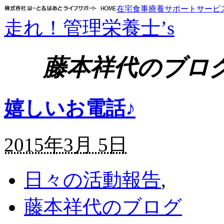
在宅食事療養サポートサービ
走れ！管理栄養士’s
藤本祥代のブロ
嬉しいお電話♪
2015年3月 5日
日々の活動報告
,
藤本祥代のブログ