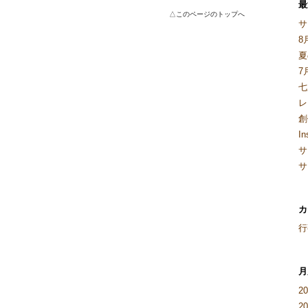
最
△このページのトップへ
サ
8
夏
7
七
レ
創
I
サ
サ
カ
行
月
2
2