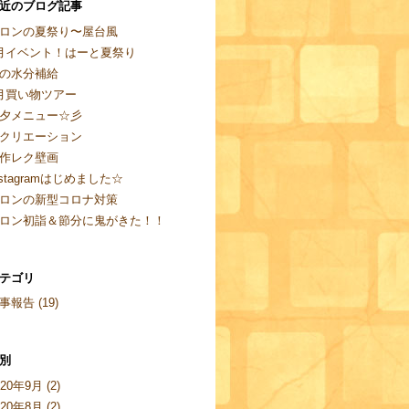
近のブログ記事
ロンの夏祭り〜屋台風
月イベント！はーと夏祭り
の水分補給
月買い物ツアー
夕メニュー☆彡
クリエーション
作レク壁画
nstagramはじめました☆
ロンの新型コロナ対策
ロン初詣＆節分に鬼がきた！！
テゴリ
事報告 (19)
別
020年9月 (2)
020年8月 (2)