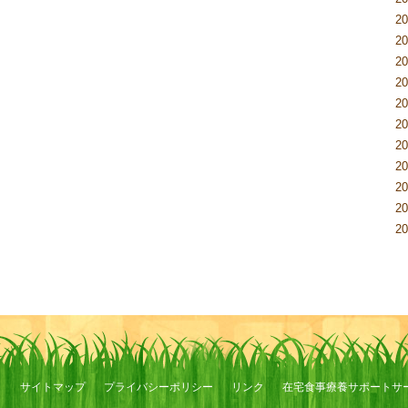
2
2
2
2
2
2
2
2
2
2
2
ト
サイトマップ
プライバシーポリシー
リンク
在宅食事療養サポートサ