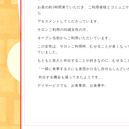
お昼の約1時間来ていただき、ご利用者様とコミュニ
ら
アセスメントしてくださっています。
サロンご利用の80歳女性の方。
オープン当初からご利用いただいています。
この女性は、サロンご利用時、むせることが多くなっ
ていました。
もともと友人と外出することが好きなのに、むせるこ
「一緒に食事する人にも迷惑かけるし自分もしんどいから
外出する機会も減ってきたようです。
デイサービスでも、お食事前、お食事中、
または食事に関係なく日中にむせることもしばしばあ
歯科医師より、むせの原因は
 「飲み込みと呼吸のタイミングがあっていないので
 「深く大きな呼吸を10回、これを2、3セット行うよ
ゆっくりよく噛んで食べるように」 とアドバイスし
 また、指先のしびれもあったので、