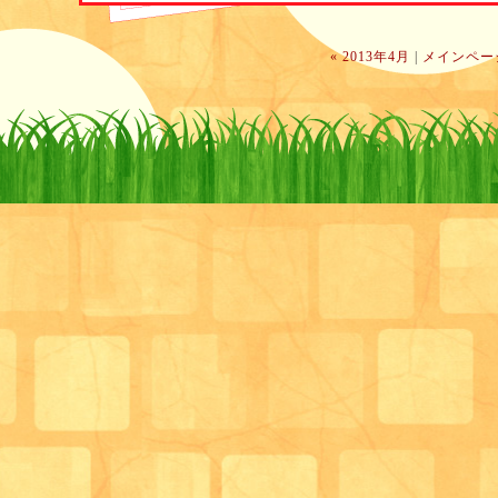
 日常のなかでできる簡単なストレッチも先生から指
それから数週間たった昨日。 
 この女性と一緒に昼食をとっていると、一度もむせ
« 2013年4月
|
メインペー
 最近、むせることが減ってきたとは思っていました
昨日は一度もむせなかったのです。 
話を伺うと、自分でゆっくり食べるように気をつけて
サロンで行うお口の体操でも口周りを意識できるよう
 指先のストレッチも家でやるようになり、しびれも
ご本人様も嬉しそうでした！
まだまだ安心できませんが、サロンで体験したこと、
学んだことを少しでも実践していただき 
少しずつ変化を感じていただいているようでうれしい
 継続していただけるようにこれからもサポートしてい
 はあとのサロンの特徴は、 
歯科医師や歯科衛生士、看護師、介護福祉士、管理栄
それぞれの専門の視点で いろんな角度からアプロー
 まだまだ始まったばかりですが、 
たくさんのご利用者様の感動を感じていただけるサロ
作り上げていきたいと思います。
サロン管理栄養士/生活相談員 柴田満里子