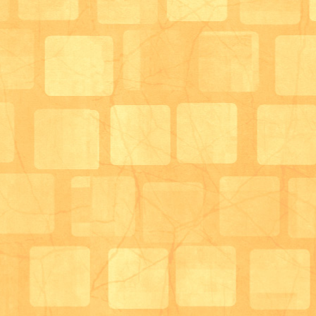
当日は使用できる調味料と調理器具のみお
食材については調理直前に各調理担当者に
立を決めていただくというように設定させ
実際に訪問で入られているヘルパーの方々
冷蔵庫にある食材を確認してその場で作る
うケースがほとんどのようなので、なるべ
い状況で行っていただきました。
時間の関係上、食材を洗ったりの事前準備
補助が付いたりと100％実践通りとはいき
パーさん方もギャラリーに見守れながらの
ることがあまりなく違ったプレッシャーを
ートとなりました。