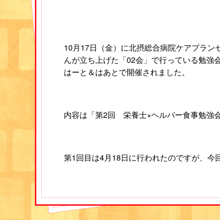
どのお題についても各事業所からたくさん
10月17日（金）に北摂総合病院ケアプラン
た以上に活気のある意見交換会となりまし
んが立ち上げた「02会」で行っている勉強
はーと＆はあとで開催されました。
やはりどの事業所も同じような悩みを抱え
ているのだなと強く実感。
内容は「第2回 栄養士×ヘルパー食事勉強
今回は管理栄養士としてではなく、デイサ
員として問題解決につながるヒントをたく
第1回目は4月18日に行われたのですが、今
きた場でした。
よるレクチャーと、前回より少し内容を変
い形でのヘルパーさんの調理実演を行って
今後もこういったデイサービスでの繋がり
在宅現場での実際を学ぶ
ら、よりよいサービスと連携に繋げていけ
す。