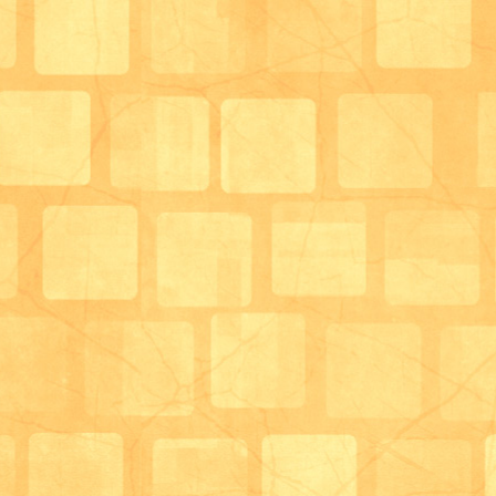
ていただき、反復唾液嚥下テスト（ＲＳＳ
実際にやっていただき、在宅でも出来る嚥
として解説していただきました。
サロン生活相談員兼管理栄養士 末藤
実際に病院で使用しているマニュアルや、
観察ポイント等も紹介していただき、同じ
も勉強になりました。
続いて、ヘルパーさんによる調理実演！！
今回は架空の対象者を事前に設定し、その
シートを作って各事業所に同時にお知らせ