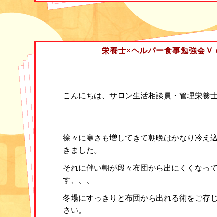
デイサービス同士は意外に横の繋がりがな
も少ない為、どういう雰囲気になるかと少
ました。
栄養士×ヘルパー食事勉強会Ｖｏ
今回は5～6名ほどのグループを3つ作り、
して各グループ内でディスカッションし、
こんにちは、サロン生活相談員・管理栄養
でどう言った意見がだされたか発表すると
した。
徐々に寒さも増してきて朝晩はかなり冷え
きました。
お題は次のとおり
・今、デイサービスで困っていること
それに伴い朝が段々布団から出にくくなっ
す、、、
・ケアマネージャーとの連携について
冬場にすっきりと布団から出れる術をご存
・日々の業務内容（各事業所での特色等）
さい。
・人材獲得について