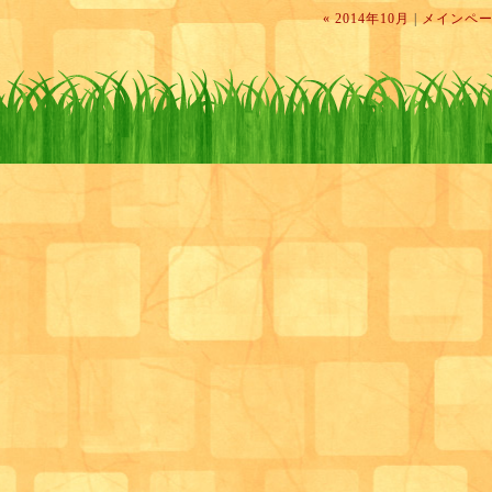
« 2014年10月
|
メインペ
まずは北摂総合病院 栄養科の斎藤彩加さ
ら活かせる栄養評価」という内容での講義
まだ少し先にはなりますが、来年2月に02
スをおもしろくしよう勉強会」の2回目も動
す。
今回はリハビリをテーマに5つの事業所によ
ループディスカッションを含めたものを検
専門性もありながらわかりやすい内容で症
栄養障害についていくつかレクチャーして
また詳細が決まってきましたらお知らせい
用者様宅を訪問しているヘルパーの方々に
たくさん含まれていました。
場所はデイサービスはーと＆はあとを予定
で、こちらもお時間ございましたらご参加
また、簡単に出来る嚥下評価法についても