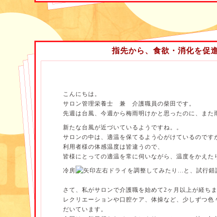
作る課程もとても楽しんでいただけたようで、男性陣
人たちにも楽しんで参加していただきました！！
指先から、食欲・消化を促
やはり自分たちで作ったものなので今回はおかわりし
くさんいらっしゃいました。
ご利用者様にも好評であった為、今後も買い物や調理
こんにちは。
を企画していこうと思います！！
サロン管理栄養士 兼 介護職員の柴田です。
先週は台風、今週から梅雨明けかと思ったのに、また雨.
新たな台風が近づいているようですね。。
サロンの中は、適温を保てるよう心がけているのです
利用者様の体感温度は皆違うので、
皆様にとっての適温を常に伺いながら、温度をかえた
冷房
ドライを調整してみたり...と、試行
さて、私がサロンで介護職を始めて2ヶ月以上が経ち
レクリエーションや口腔ケア、体操など、少しずつ色
だいています。