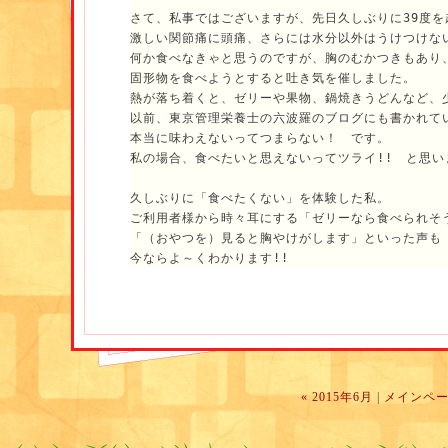
半数くらいの方がここ最近自分で買い物に行っていな
さて、私事ではございますが、先日久しぶりに39度を越
良い刺激になってくださったようです。
激しい関節痛に頭痛、さらには水分以外はうけつけな
何か食べなきゃと思うのですが、胸のむかつきもあり
固形物を食べようとすると吐き気を催しました。
熱が落ち着くと、ゼリーや果物、鍋焼きうどんなど、
以前、東京管理栄養士の六波羅のブログにも書かれて
本当に味わえないってつまらない！　です。
私の場合、食べたいと思えないってツライ!!　と思い
久しぶりに「食べたくない」を体験した私。
ご利用者様から時々耳にする「ゼリーなら食べられそ
「（おやつを）見ると胸やけがします」といった声も
今ならよ～くわかります!!
食欲不振など摂食障害では、原因疾患を取り除く事が
ですからその原因が何なのか見極めるために医療機関
しかし、その原因が特定できたとしても、
その原因が精神疾患だったりとすぐに解決できないこ
サロンではそのような方のお役に立ちたいと思ってい
« 2015年6月
|
メインペ
まだまだ手探り中ではありますが、
これなら食べられる！！を一緒に探せる管理栄養士に