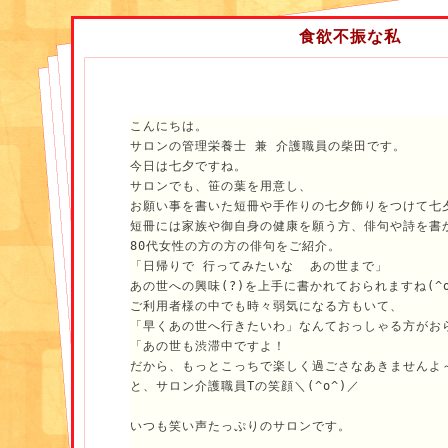
参加者は皆様女性のご利用者様でしたが、やはりスー
食欲不振な私
勘がうずくのかサロンを利用されているときとは違う
ほら！！
こんにちは。
野菜、お肉の目利きから値段と比較して食材が一部変
サロンの管理栄養士 兼 介護職員の柴田です。
やわんや（笑）
今日は七夕ですね。
サロンでも、笹の葉を用意し、
お願い事を書いた短冊や手作りの七夕飾りをつけて七
商品探しに必死で使っていた杖を握りしめたまま杖と
短冊には家族や御自身の健康を願う方、俳句や詩を書
を探す方（歩行状態はいつもに比べ抜群に安定） や
80代女性の方の方の俳句をご紹介。
りながら吟味する方、また材料とは関係のないものに
「日帰りで 行ってみたいな  あの世まで」
の上がる方などなど大盛り上がり☆
あの世への興味(?)を上手に書かれておられますね(^o
ご利用者様の中でも時々弱気になる方もいて、
「早くあの世へ行きたいわ」なんておっしゃる方がお
「あの世も渋滞中ですよ！
中には5年以上ぶりにスーパーへ買い物に来たというご
だから、もっとこっちで楽しく過ごさなあきませんよ
力的にも少し不安がある方でしたが、休憩もしつつ他
と、サロン介護職員Tの笑顔＼(^o^)／
上がり具合に終始笑いながら買い物を終えました！！
いつも笑い声たっぷりのサロンです。