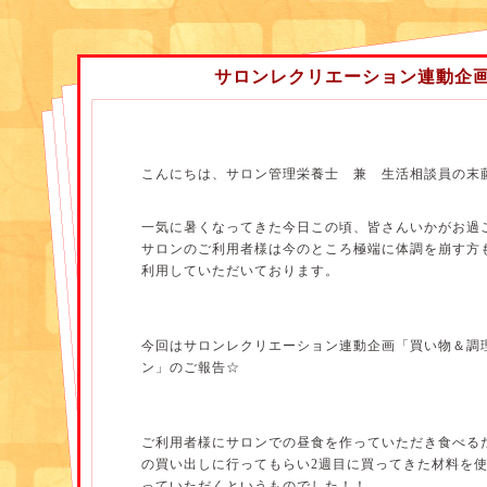
指先を使うことは、脳を使うので、認知症によいとさ
それだけではないのです。
サロンレクリエーション連動企
指先、手のひらにはたくさんのツボがあり、
管理栄養士 兼 生活相談員 末藤
特に親指と人差し指には食欲・消化能力を促進させる
ています。
ですから、午前中に指先を使うことによって、
こんにちは、サロン管理栄養士 兼 生活相談員の末
昼食をよりおいしく食べてもらうことにもつながるの
ご利用者様の中には、作品を作ったり作業をすること
一気に暑くなってきた今日この頃、皆さんいかがお過
しゃいます。
サロンのご利用者様は今のところ極端に体調を崩す方
利用していただいております。
ですから、そのような方のためにも
座りながらできる簡単な指先の体操をしてみたり、
音楽やビデオを見ながら指を動かしてみたり、
今回はサロンレクリエーション連動企画「買い物＆調
ン」のご報告☆
時にはじゃんけん大会をしてみたり・・・
と、様々です。
まだまだ介護職員として初心者の私。
ご利用者様にサロンでの昼食を作っていただき食べる
の買い出しに行ってもらい2週目に買ってきた材料を
試行錯誤の毎日です。
っていただくというものでした！！