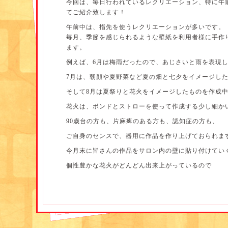
今回は、毎日行われているレクリエーション、特に午
てご紹介致します！
午前中は、指先を使うレクリエーションが多いです。
毎月、季節を感じられるような壁紙を利用者様に手作
ます。
例えば、6月は梅雨だったので、あじさいと雨を表現
7月は、朝顔や夏野菜など夏の畑と七夕をイメージし
そして8月は夏祭りと花火をイメージしたものを作成
花火は、ボンドとストローを使って作成する少し細か
90歳台の方も、片麻痺のある方も、認知症の方も、
ご自身のセンスで、器用に作品を作り上げておられま
今月末に皆さんの作品をサロン内の壁に貼り付けてい
個性豊かな花火がどんどん出来上がっているので
どんな仕上がりになるのかとても楽しみです！
その他には、男性は将棋をされたり、間違い探しやナ
脳トレをされたりと、個別に各々が好きなことをして
い午前中です。