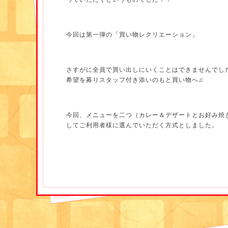
楽しみながら、笑顔いっぱいのサロンになるよう
日々精進致します(^_^)/
今回は第一弾の「買い物レクリエーション」
さすがに全員で買い出しにいくことはできませんでした
希望を募りスタッフ付き添いのもと買い物へ♫
今回、メニューを二つ（カレー＆デザートとお好み焼
してご利用者様に選んでいただく方式としました。
ちなみに水、木、金と3日間実施し、水曜日はカレー
組、木曜日と金曜日はお好み焼き＆和え物をつくる組
サロン管理栄養士 兼 介護職員
メニューが決まったところで材料の買い出しへ！！
柴田 満里子