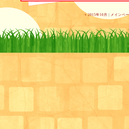
・
台からの立ち上がり
« 2015年10月
|
メインペ
・椅子立ち上がり回数（
30
秒間）
・
長座位体前屈
・
5
ｍ歩行時間
・
Timed Up
& Go Test