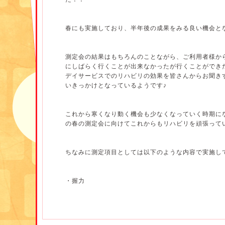
春にも実施しており、半年後の成果をみる良い機会と
測定会の結果はもちろんのことながら、ご利用者様か
にしばらく行く
ことが出来なかったが行くことができ
デイサービスでのリハビリの
効果を皆さんからお聞き
いきっかけとなっているようです♪
これから寒くなり動く機会も少なくなっていく時期に
の春の測定会に
向けてこれからもリハビリを頑張って
ちなみに測定項目としては以下のような内容で実施し
・握力
・ファンクショナルリーチ
・片足立ち時間
・
下腿周囲長