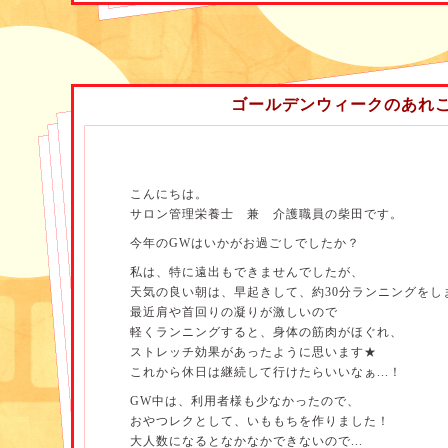
ゴールデンウィークのあれ
各曜日、いずれも一番ボリュームの多いフレンチトー
お料理が運ばれてくるまでの待ち時間の間も、
こんにちは。
利用者様同士話がはずんでいましたが、
サロン管理栄養士 兼 介護職員の柴田です。
おいしそうなデザートを目の前にすると
今年のGWはいかがお過ごしでしたか？
ハイペースでお口の中に運ばれていきました(笑)
私は、特に遠出もできませんでしたが、
92歳の女性の方も、フレンチトーストをペロリと召し
天気の良い朝は、早起きして、約30分ランニングをし
皆、甘いものを食べるときの表情はやわらかく、
最近肩や首回りの凝りが激しいので
軽くランニングすると、身体の筋肉がほぐれ、
「別腹やね」と言いながら、皆完食しておりました(^^
ストレッチ効果があったように思います★
外出レクは、普段なかなか行けないところに行くこと
これから休日は継続して行けたらいいなぁ...！
そこに行くこと自体がリハビリとなります。
GW中は、利用者様も少なかったので、
おやつレクとして、いももちを作りました！
しかし、それだけでなく、
大人数になるとなかなかできないので...