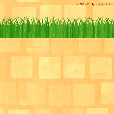
« 2017年3月
|
メインペ
こちらは、利用者さまが作られた金太郎！
金太郎の前にはちまきも添えられていて、
本格的な仕上がりです★
ちなみに、私の地域は、こどもの日に食べるものと言
柏餅 でした（出身は北海道です☆）。
調べてみると、関東は柏餅、