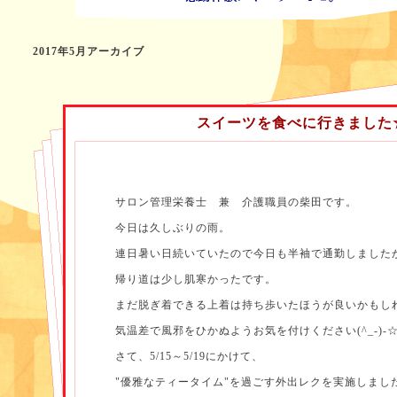
2017年5月アーカイブ
スイーツを食べに行きました
サロン管理栄養士 兼 介護職員の柴田です。
今日は久しぶりの雨。
連日暑い日続いていたので今日も半袖で通勤しました
帰り道は少し肌寒かったです。
まだ脱ぎ着できる上着は持ち歩いたほうが良いかもし
気温差で風邪をひかぬようお気を付けください(^_-)-
さて、5/15～5/19にかけて、
"優雅なティータイム"を過ごす外出レクを実施しまし