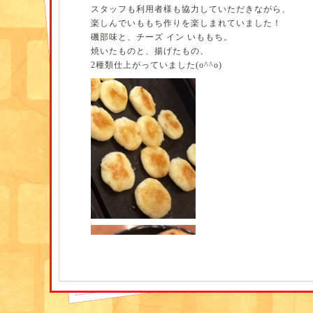
外の空気を吸って
スタッフも利用者様も協力していただきながら、
楽しんでいももち作りを楽しまれていました！
普段よりおしゃれしたり、
磯部味と、チーズ イン いももち。
お化粧したり、
焼いたものと、揚げたもの、
2種類仕上がっていました(o^^o)
デイの中よりも少しおしゃべりになってみたり...
と、外出によって不随する行動に
生活を潤わせるエッセンスがあるなと
感じています。
来月は、「イオンに買い物に行こう！！」
というお買い物レクリエーションを企画中です☆
おたのしみに・・・
サロン 管理栄養士 兼 介護職員
柴田満里子