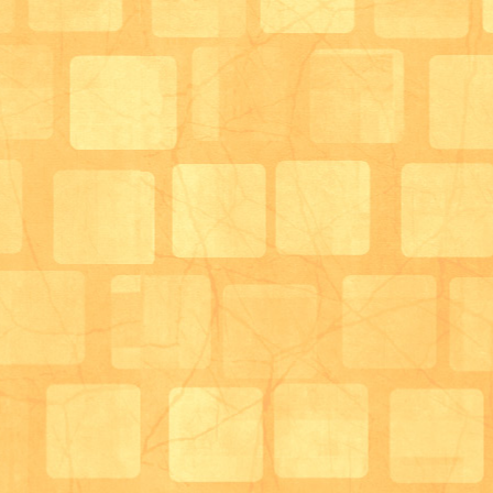
男を影で支えてこそ世の中がうまく回る。
だからおなごは、一番上にきたら アカン」
とご指摘をいただきました...。
作成者も、途中で気が付いてはいたのですが...。
来年は間違えないよう、注意して作成したいと思いま
サロンのご利用者様からは、
このように
人生の先輩として、いろいろな教訓を教えていただい
戦争中、戦後の苦労話、女学校時代の話、
ご夫婦のあり方、子育ての事...
核家族の私にとって、勉強になることばかりです。
謙虚な姿勢を忘れず、
明日からも、頑張っていこうと思います(^_-)-☆
サロン 管理栄養士 兼 介護職員
柴田 満里子