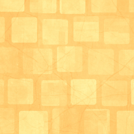
たくさんの利用者様においしい～！と言っていただき
とてもうれしかったです☆
3日間行ったのですが、
私たちの段取りも、利用者様の動きも
徐々にレベルアップしていました(^^)/
このようなおやつ作りも、私たちスタッフが手を貸せ
すぐにできることも多いのですが、
なるべく利用者様に参加していただき、
それを生活リハビリの一環としてしていただければと
思っています。
麻痺があって、包丁はできひん とおっしゃる方もい
スタッフがお手伝いしながら、
ご自身のできる方法で、できることをやってみること
そして、できたことを自信につなげることができれば