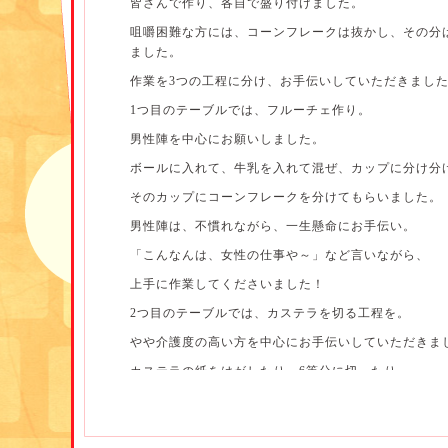
皆さんで作り、各自で盛り付けました。
咀嚼困難な方には、コーンフレークは抜かし、その分
ました。
作業を3つの工程に分け、お手伝いしていただきまし
1つ目のテーブルでは、フルーチェ作り。
男性陣を中心にお願いしました。
ボールに入れて、牛乳を入れて混ぜ、カップに分け分け.
そのカップにコーンフレークを分けてもらいました。
男性陣は、不慣れながら、一生懸命にお手伝い。
「こんなんは、女性の仕事や～」など言いながら、
上手に作業してくださいました！
2つ目のテーブルでは、カステラを切る工程を。
やや介護度の高い方を中心にお手伝いしていただきま
カステラの紙をはがしたり、6等分に切ったり、
人数分のお皿に分けたり...。
わずかな作業ですが、皆さん上手にしてくださいまし