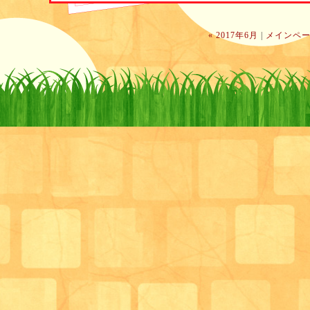
3つ目のテーブルでは、バナナ切り、ミカンの用意、
そしてそれを人数分に分ける作業を。
« 2017年6月
|
メインペ
こちらは、要支援の方を中心に、お手伝いしていただ
バナナの切り方は？こんな風に切ったらきれいかなあ
色々と意見がでました。
さすが皆さん、包丁さばきもお手の物。
もう終わり？と、まだまだやり足りない様子でした。
材料がそろうと、各自で盛り付けです！
各々、アイス、生クリーム、チョコソースなど・・・
仕上がりは、こんな感じです(^_-)-☆