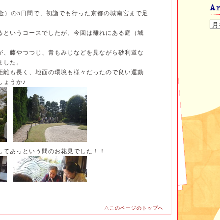
（金）の5日間で、初詣でも行った京都の城南宮まで足
るというコースでしたが、今回は離れにある庭（城
が、藤やつつじ、青もみじなどを見ながら砂利道な
ました。
距離も長く、地面の環境も様々だったので良い運動
しょうか♪
してあっという間のお花見でした！！
△このページのトップへ
になるでしょうか☆