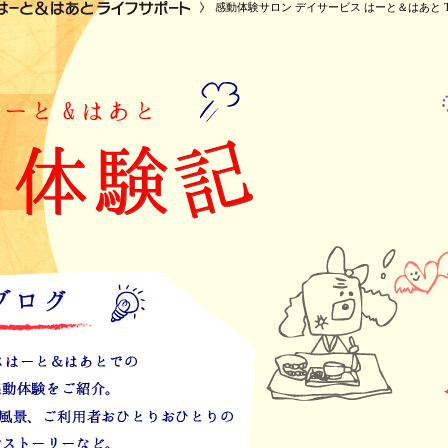
感動体験サロン デイサービス はーと＆はあと T