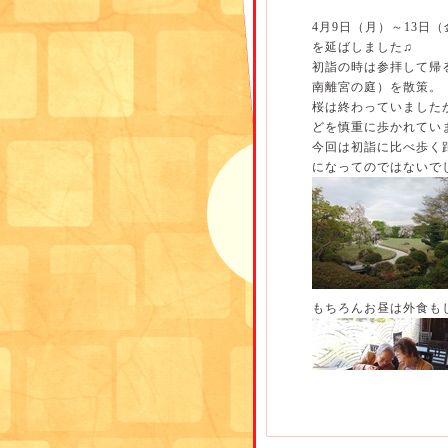
4月9日（月）～13日
を延ばしました♫
初詣の時は参拝して帰
南離宮の庭）を散策。
桜は終わっていました
どを慎重に歩かれてい
今回は初詣に比べ歩く
になってのではないで
もちろんお昼は外食も
次回の外出レクはどこ