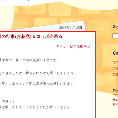
2018年4月16日
月の行事(お花見)＆コラボ企画☆
デイサービス活動内容
理栄養士 兼 生活相談員の末藤です。
その
デ
えてきましたが、皆さんいかがお過ごしでしょう
改善
も早く、あっという間に過ぎ去った感じがします
サ
お花見！！
画
桜は散ってしまっておりましたが行ってきまし