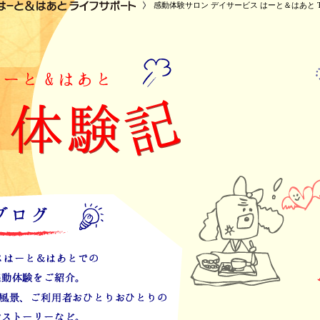
感動体験サロン デイサービス はーと＆はあと T