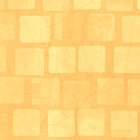
次回は感動体験サロンのさらに充実した多職種の業務
しますのでお楽しみに♪
そして前回に引き続き、、、、
＜＜勉強会のお知らせ＞＞
「摂食・嚥下障害の方への療養支援②」
講師：名越 充（茨木市歯科医師会会員）
日時：6月18日（水）18：30～
場所：デイサービスはーと＆はあと（茨木市若草町5-
1月24日に開催した勉強会の第２弾となります。
前回から引き続いて、摂食・嚥下障害に取り組んでい
歯科医師の立場から、現場で役立つ事をお話していた
第２弾となっておりますが、今回のみ参加していただ
十分な内容になっておりますので、皆様お誘い合わせ
い。