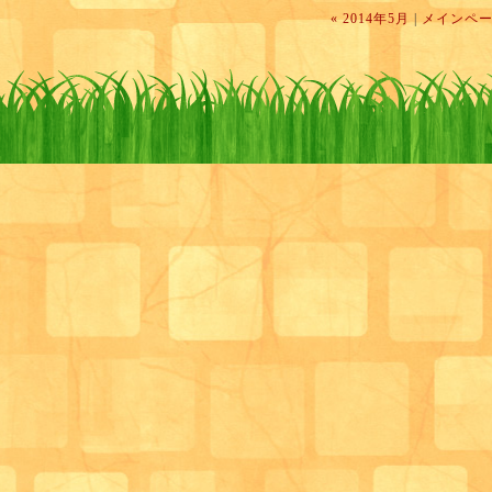
« 2014年5月
|
メインペ
秘めていると考えています。
さらに間接訓練や直接訓練、食事援助のポイントにつ
きました。
施設等に入れずに在宅生活を送っている高齢者の方々
その方々の栄養状態の管理に関して介入できる環境が
状です。
自分自身、一管理
栄養士として食べることへの支援に
しているつもりでしたが、まだまだ知らないこともた
そこで在宅での生活を充実したものに出来るよう、訪
短期入所等のサービスを利用します。
ただそこで立ち止まるのではなく、色んなところで行
に出向くことで昨日よりも一つ成長した自分へ変わっ
ただ、訪問介護や通所介護等のサービスを利用する中
ことを改めて感じました。
養状態への介入が出来るケースは稀です。
実際のところ通所事業所で栄養改善加算の届け出を行
ご講演いただいた名越先生のような方でも、次の日に
日が数日続くほど新しいことをさらに学ばれています
ほとんどの通所事業所では栄養改善へのアプローチを
もしくはアプローチが行える環境がそろっていないと
す。