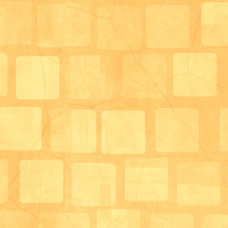
ちょうど本日先生から届いた内容説明には
「これまでの摂食・嚥下訓練の手法に加えて
サルコぺニアの考え方、ユマニチュードの手法
を応用していく話をします。」とのことです！！
どなたでも参加ＯＫですので、気軽にお申込みくださ
お問合せは 072-621-5050 生活相談員 末藤ま
ます。
サロン管理栄養士、生活相談員 末藤