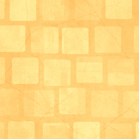
ということはそ
う言った方々と対等にお話させていた
そんな限られた中、デイサービスの生活相談員が管理
ように自分自身で勉強して知識を増やしていくしかあ
ている。
在宅で生活されている高齢者の栄養管理を行うのに適
デイサービスはーと＆はあとでは微力ながら、今後も
自分自身感じています。
いけるよう精進していきますので皆様よろしくお願い
今後の予定も決まり次第随時お知らせさせていただき
ただ単に管理栄養士というだけでなく、利用者様との
く、利用するにあたり生活全般のことを色々とお話し
員という位置だからこそ見えてくる問題点に対して、
名越先生のご講演続編も乞うご期待！！！！
養士として栄養状態改善への介入が出来るというとこ
最後に、、、勉強会の内容に集中しすぎて勉強会の様
それを、デイサービスはーと＆はあとでは先駆けて実
忘れていました。
で、自分の栄養状態に不安を抱えている方や、そう言
らっしゃる方には是非ご利用していただき、感動体験
次回はちゃんと忘れずに写真撮ってアップしますので
体験しにきてください！！
サロン管理栄養士、生活相談員 末藤