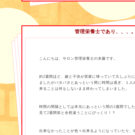
食・嚥下機能障害についてご講演いただきました。
今回の②では、
これまでの摂食・嚥下訓練の手法に加
考え方、ユマニチュードの手法
を応用していく話をし
管理栄養士であり、、、
サルコペニア（筋減弱症）とは
サルコ＝肉・筋肉、ぺニア＝減少・消失を意味するギ
こんにちは、サロン管理栄養士の末藤です。
れている言葉で、広い意味では加齢も含めてすべての
下と筋力低下のことを指します。
約2週間ほど、嫁と子供が実家に帰っていて久しぶりに
ましたがバタバタとあっという間に時間は過ぎ、１人
サルコペニアには原発性と二次性とに分類され、原発
来ることは何もしないまま終わってしまいました。
因がないもので二次性とは活動・栄養・疾患に関連し
ます。
時間の間隔としては本当にあっという間の2週間でし
見て2週間前と全然違うことにびっくり！？
例えば、活動に関するものでは廃用症候群のようにし
による筋肉量、筋力の低下で栄養については栄養が足
の、特に胃瘻の方などは可能性が高いです。疾患につい
出来なかったことが色々出来るようになっていたり、
液質）、パーキンソン病などなど沢山の疾患に関する