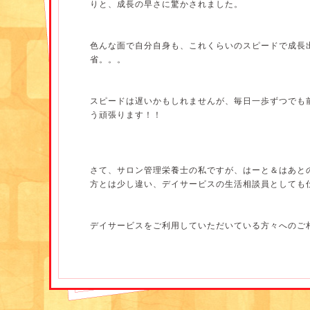
りと、成長の早さに驚かされました。
す。
そこに対するアプローチの仕方等についても先生から
色んな面で自分自身も、これくらいのスピードで成長
省。。。
次に「ユマニチュード」について
スピードは遅いかもしれませんが、毎日一歩ずつでも
う頑張ります！！
イブ・ジネスト氏が提唱し、近く・感情・言語に基づ
ドのこと。
さて、サロン管理栄養士の私ですが、はーと＆はあと
4つの基本技術である 見る・話す・触れる・立位援
方とは少し違い、デイサービスの生活相談員としても
人が人であり続けることの証を再確認して、対象者に
を助けるメソッドのことです。
デイサービスをご利用していただいている方々へのご
アマネージャー様との連携や調整役、ご利用者様の実
等を行っています。
これについても先生から具体的なことを踏まえた内容
いました。
デイサービスの生活相談員で管理栄養士免許を持って
況ではありますが、そこに一般的な生活相談員では実