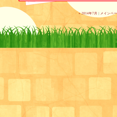
よくあるのが、「入れ歯使って食べてるので食事は問
す。」と言っている方でも、義歯が合っておらず実際
が出来ずに丸飲みしている方もいます。
« 2014年7月
|
メインペ
口腔内の状態も変化するので、何年も前に作った義歯
かもわかりませんし、作ったばかりの義歯でも使用し
せん。
また、「歯がまだ残っているので噛めています。」と
はまばらに抜けてしまっており咬合面（
上下の歯が噛
めていない方も多くいます。
それ以外にも口腔内の乾燥状態や傷や腫れの有無、薬
食べられなくなってしまう要因はたくさんあります。
サロンではそう言った問題を抱えているかどうか専門
て、より良く食べていただける状態をつくれるような
す。