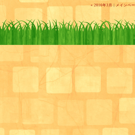
あとはダンス再開！！何回も書いている気がしますが
« 2016年3月
|
メインペ
た姿を報告できるよう身体づくりからやり直したいと
仕事面ではなんといっても、サロンをご利用いただく
ただける利用者様をもっともっと増やす事！！
他では真似のできないハイクオリティーなデイサービ
いるので、その必要性、有効性をもっともっと多くの
き、利用者様の獲得に精進します！！
個人スキルの部分ではなかなか参加できていなかった
会などへの参加も増やしていけるよう頑張っていきた
果たして今期末の自分のブログの内容にはどう書くこ
サロン管理栄養士 兼 生活相談員 末藤