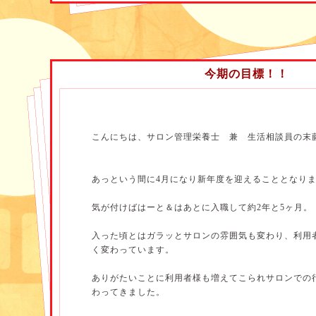
ＴＯＫＩＯの勇気100パーセントの振り付けを覚えて
盛りだくさんの1時間でした！
今期の目標！！
こんにちは、サロン管理栄養士 兼 生活相談員の末
あっという間に4月になり新年度を迎えることとなり
思わず泣きだしてしまった方、思わず子供を抱きしめ
気が付けばはーと＆はあとに入職して約2年と5ヶ月。
いつもは見せない満面の笑みを見せてくださった方、
入った頃とはガラッとサロンの雰囲気も変わり、利用
本当にいつも見せない素敵な表情を引き出してくださ
く変わっています。
私も感動と元気、いろんな刺激をいただきました～！
ありがたいことに利用者様も増えてこられサロンでの
本格的なミュージカルと、温かいスタッフとの触れ合
わってきました。
利用者様の心にも届いたのではないでしょうか。