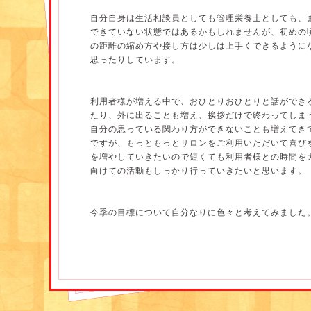
は～もに～らんどの皆さま、本当にありがとうござい
自分自身は生活相談員としても管理栄養士としても、
また月1回くらいの頻度で来ていただけるかもしれま
できていない状態ではあるかもしれませんが、初めの
お楽しみに～！
の距離の縮め方や接し方は少しは上手くできるように
思ったりしています。
サロン 管理栄養士 兼 介護職員
柴田 満里子
利用者様が増える中で、おひとりおひとりと話ができ
たり、外に出ることも増え、挨拶だけで終わってしま
自分の思っている関わり方ができないことも増えてき
ですが、もっともっとサロンをご利用いただいて喜び
を増やしていきたいので短くても利用者様との時間を
向けての活動もしっかり行っていきたいと思います。
今季の目標について自分なりに色々と考えてみました
プライベートでは、娘との関わり方や時間を大切にす
まさにイヤイヤ期真っ只中で接し方に戸惑う日々です
やコミュニケーションがより深くできるようになって
しながらイライラを抑えつつ娘の成長を見守りたいで