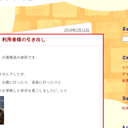
2016年5月12日
利用者様の引き出し
 介護職員の柴田です。
。
その
ませんでしたが、
デ
改善
、公園に行ったり、温泉に行ったりと
を堪能した休日を過ごしました(^_-)-☆
利