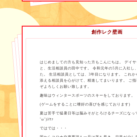
さらにこまめな水分補給を意識して下さいね。
1
時間
100ml)
が目安量です。
さて、コロナ感染予防の為にサロンを中断されていた
ってこられ、サロンに活気が戻ってきました！
創作レク壁画
最近特に「家にいても刺激がないし、ここにくると皆
ね」や、
「ここに来る事が生きがいなのよ」と話してくださる
た。
はじめましての方も見知った方もこんにちは。 デイ
と、生活相談員の田中です。 令和元年の5月に入社し
サロンは社会参加の場でもあり、皆さんにとって必要
た。 生活相談員としては、3年目になります。 これ
る事が嬉しく思います。
添える相談員を心がけて、精進してまいります。 ご
先月から、普通食
(
はあとバランス
)
に限りますが、月
ぞよろしくお願い致します。
用者様に好みのメニューを
趣味はウィンタースポーツのスキーをしております。
選んでもらう、セレクトメニューの日を始めました！
(ゲームをすることに嗜好の喜びを感じております)
事前の聞き取りで普段聞けなかった嗜好面を知る事が
夏は苦手で猛暑日等は脳みそがとろけるチーズになっ
同士で
˘ω˘)ｽﾔｧ
「あなたは何を選んだの？私はね、、」と会話が広が
ではでは・・・
今後も様々な提供の工夫をして、喜んで頂ける企画を