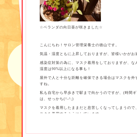
☆
ベランダの向日葵が咲きました
☆
こんにちわ！サロン管理栄養士の徳山です。
気温・湿度ともに上昇しておりますが、皆様いかがお
感染症対策の為に、マスク着用をしておりますが、な
湿度は
90%
以上になる事も！
屋外で人と十分な距離を確保できる場合はマスクを外
すね。
私も自宅から早歩きで駅まで向かうのですが、
(
時間ギ
は、せっかち
(^-^;)
マスクを着用したままだと息苦しくなってしまうので
スクを着用するようにしています。
田中相談員もブログに書いていたように、マスクをし
感じにくいので、