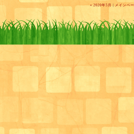
んとても熱心に塗られています。( ..)φﾇﾘﾇﾘ
・三色丼
« 2020年5月
|
メインペ
・レンコン金平
・ほうれん草の白和え
・抹茶プリン
サロン管理栄養士 徳山沙紀子
時には談笑されたりと和気あいあいと取り組んでおら
と取り組まれる姿も。( ..)φﾇﾘﾇﾘﾇﾘﾇﾘ