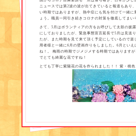
国からコロナ自粛要請も一旦は落ち着き、日常が少し
お楽しみに(*^^)v
ニュースでは第2波の波が出てきていると報道もあり
★6
月の統一メニュー
★
い時期ではありますが、熱中症にも気を付けて一緒に
ょう。職員一同引き続きコロナの対策を徹底してまい
さて、5月はボランティアの方をお呼びして太鼓の披
にしておりましたが、緊急事態宣言延長で5月は見送
たが、また時期を見て来て頂く予定にしているので楽
用者様と一緒に6月の壁画作りをしました。6月といえ
ね！。 梅雨の時期でジメジメする時期ではあります
・ハッシュドビーフ
でとても綺麗な花ですね！
・卵とブロッコリーのサラダ
とても丁寧に紫陽花の花を作られました！！ 紫・桃
・フルーツポンチ
・コンソメスープ
かな紫陽花畑！！
そして日本といえば富士の山！ 富士山も利用者様と