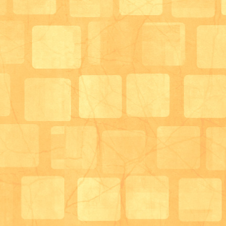
赤・緑・青・黄色・黒のヨーヨーがあり、好きな色を
目の色が変わっておりました。
利用者様の手元には色とりどりのヨーヨーがあり色鮮
盆踊りも利用者様とスタッフと一緒に炭坑節を踊りま
音楽が鳴れば、身体が自然に動いて一緒に円に入られ
たり手拍子されたりと
賑やかに夏祭りを締めくくって下さいました。
来年もまた一緒に夏祭りを楽しみましょうね。コロナ
デイサービスはーと＆はあと 生活相談員 田中勝彦