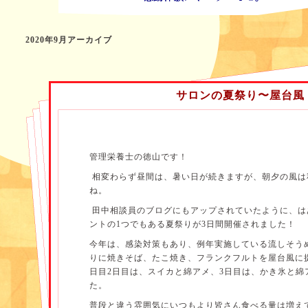
2020年9月アーカイブ
サロンの夏祭り〜屋台風
管理栄養士の徳山です！
相変わらず昼間は、暑い日が続きますが、朝夕の風は
ね。
田中相談員のブログにもアップされていたように、は
ントの
1
つでもある夏祭りが
3
日間開催されました！
今年は、感染対策もあり、例年実施している流しそう
りに焼きそば、たこ焼き、フランクフルトを屋台風に
日目
2
日目は、スイカと綿アメ、
3
日目は、かき氷と綿
た。
普段と違う雰囲気にいつもより皆さん食べる量は増え