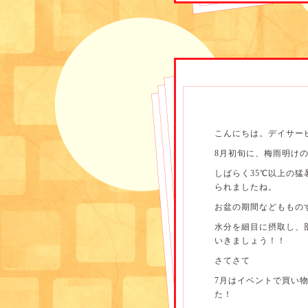
◇冷やし中華
こんにちは。デイサー
◇しゅうまい
8月初旬に、梅雨明け
◇フルーツポンチ
しばらく35℃以上の
利用者様からは「彩り
られましたね。
ら嬉しい」等、ご意見頂
お盆の期間などももの
水分を細目に摂取し、
さて、夏の水分補給に
いきましょう！！
水分補給について.pdf
さてさて
7月はイベントで買い
サロンでも、必要に応
た！
事もあります。