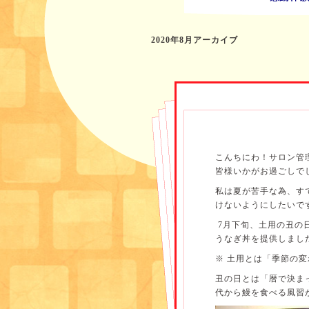
2020年8月アーカイブ
こんちにわ！サロン管
皆様いかがお過ごしで
私は夏が苦手な為、すで
けないようにしたいで
7月下旬、土用の丑の
うなぎ丼を提供しまし
※ 土用とは「季節の
丑の日とは「暦で決ま
代から鰻を食べる風習