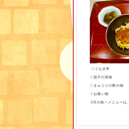
◇うなぎ丼
◇茄子の煮物
◇きゅうりの酢の物
◇お吸い物
8月の統一メニューは