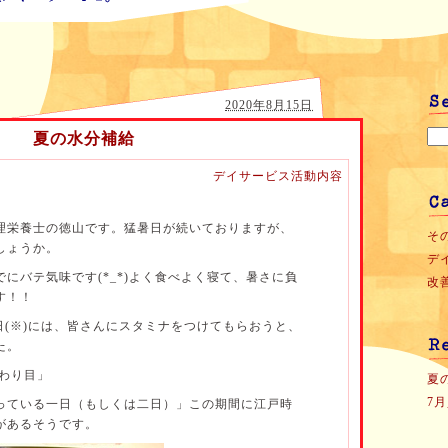
2020年8月15日
夏の水分補給
デイサービス活動内容
理栄養士の徳山です。猛暑日が続いておりますが、
その
しょうか。
デ
にバテ気味です(*_*)よく食べよく寝て、暑さに負
改善
す！！
日(※)には、皆さんにスタミナをつけてもらおうと、
た。
変わり目」
夏
7
っている一日（もしくは二日）」この期間に江戸時
があるそうです。