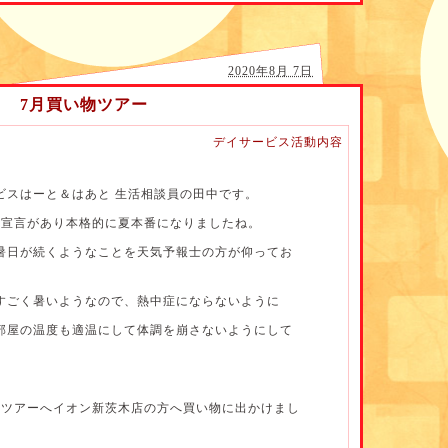
2020年8月 7日
7月買い物ツアー
デイサービス活動内容
ビスはーと＆はあと 生活相談員の田中です。
の宣言があり本格的に夏本番になりましたね。
猛暑日が続くようなことを天気予報士の方が仰ってお
が鮮やかでいいね」や「家で冷麺はあまりしないか
きました^_^
すごく暑いようなので、熱中症にならないように
部屋の温度も適温にして体調を崩さないようにして
ついてですが、、
物ツアーへイオン新茨木店の方へ買い物に出かけまし
じて電解質を含み吸収の早い経口補水液を提供する