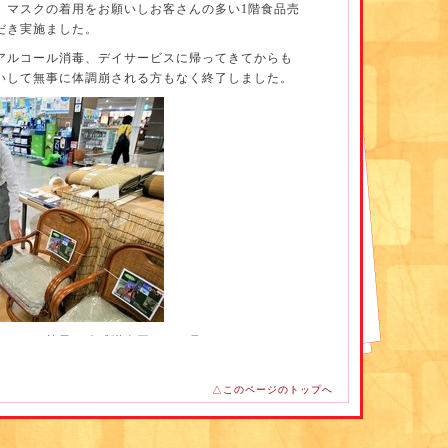
、マスクの着用をお願いしお客さんの多い1階食品売
だき実施ました。
時にお茶をおやつ時には、ご自身で選ばれたお飲み
アルコール消毒、デイサービスに帰ってきてからも
8種類の飲み物から選んでもらいます)
いして無事に体調崩される方もなく終了しました。
り等を含むと、だいたい500ml程度は摂取して頂い
な水分摂取をされない利用者様には、声かけをさせ
に高く、皮膚や呼吸から失われる水分も増える為、
要になります。お気をつけ下さいね。
山沙紀子
しそうな椅子や冷感掛布団などを見ておられまし
△このページのトップへ