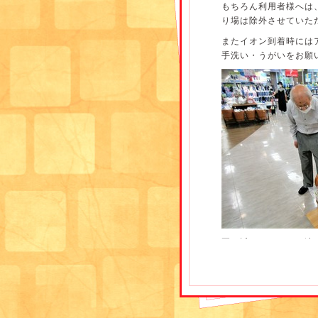
もちろん利用者様へは
り場は除外させていた
来所時、入浴後、昼食
またイオン到着時には
物(コーヒーや紅茶、計
手洗い・うがいをお願
と合間にもお茶のおかわ
ています。
今までの習慣で積極的
て頂いております。
夏場は、気温湿度とも
こまめな水分補給が必
サロン管理栄養士 徳
夏に近づくにつれ、涼
た。(^^♪