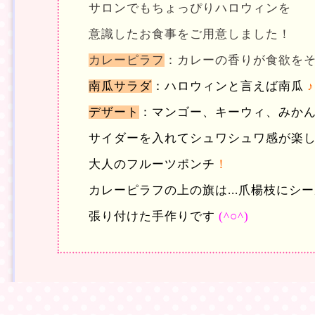
サロンでもちょっぴりハロウィンを
意識したお食事をご用意しました！
カレーピラフ
：カレーの香りが食欲を
南瓜サラダ
：ハロウィンと言えば南瓜
♪
デザート
：マンゴー、キーウィ、みか
サイダーを入れてシュワシュワ感が楽
大人のフルーツポンチ
！
カレーピラフの上の旗は...爪楊枝にシ
張り付けた
手作りです
(^○^)