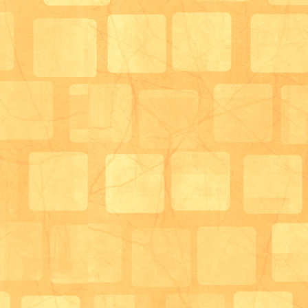
ピンクの色鮮やかな桜で素敵な笑顔(*´ω｀*)
辯天は桜が一気に開花しだしたので満開時は圧巻でし