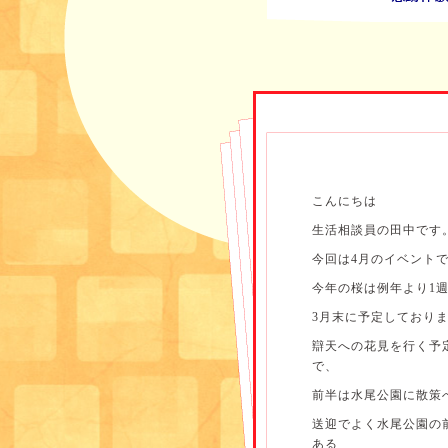
こんにちは
生活相談員の田中です
今回は4月のイベント
今年の桜は例年より1
3月末に予定しており
辯天への花見を行く予
で、
前半は水尾公園に散策
送迎でよく水尾公園の前
ある