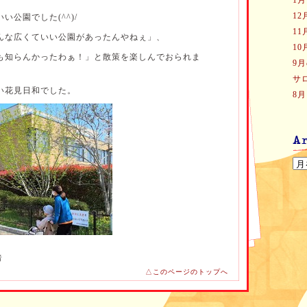
1
1
公園でした(^^)/
1
んな広くていい公園があったんやねぇ」、
1
も知らんかったわぁ！」と散策を楽しんでおられま
9
サ
い花見日和でした。
8
者
△このページのトップへ