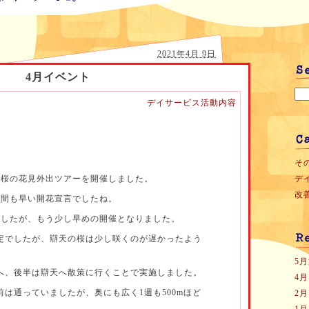
2021年4月 9日
4月イベント
デイサービス活動内容
。
その
で桜の花見外出ツアーを開催しました。
デ
改善
週間も早い開花宣言でしたね。
ましたが、もう少し早めの開催となりました。
定でしたが、辯天の桜は少し咲くのが遅かったよう
5
へ、後半は辯天へ散策に行くことで実施しました。
4
は通っていましたが、奥にも広く1週も500mほど
2