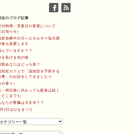
最近のブログ記事
受付時間・営業日の変更について
（お知らせ）
透析加療中の方へエネルギー塩分調
整食も提案します
噛んでいますか？？
春を告げる旬の味
桜餅あなたはどっち派？
認知症カフェで「認知症を予防する
食事」のお話をしてきました☆
春の香り♪
京・明日路に代わっても配食は続く
よどこまでも
あなたの腎臓は大丈夫？？
3月3日はひなまつり