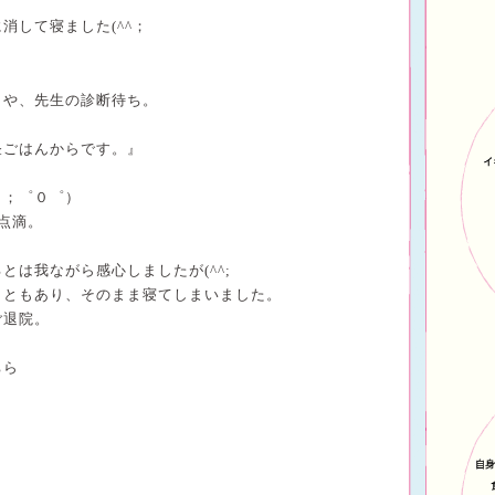
消して寝ました(^^；
きや、先生の診断待ち。
昼ごはんからです。』
（；゜０゜）
点滴。
るとは我ながら感心しましたが
(^^;
こともあり、そのまま寝てしまいました。
ご退院。
ちら