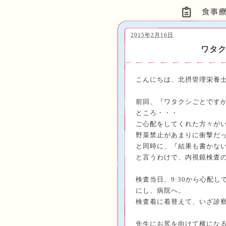
2015年2月16日
ワタ
こんにちは、北摂管理栄養
前回、『ワタクシごとです
ところ・・・
ご心配をしてくれた方々が
野菜禁止があまりに衝撃だ
と同時に、『結果も書かな
と言うわけで、内視鏡検査
検査当日、
9:30
から心配し
にし、病院へ。
検査着に着替えて、いざ
診
先生にお尻を向けて横にな