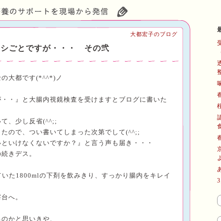
大都宏子のブログ
クシごとですが・・・ その弐
士の大都です
(*^^*)
ノ
が・・』
と大腸内視鏡検査を受けますとブログに書いた
いて、少し反省
(^^;;
ったので、つい書いてしまった次第でして
(^^;;
いといけなくないですか？』と言う声も届き・・・
の続きデス。
ていた
1800ml
の下剤を飲みきり、すっかり腸内をキレイ
察台へ。
るのかと思いきや、