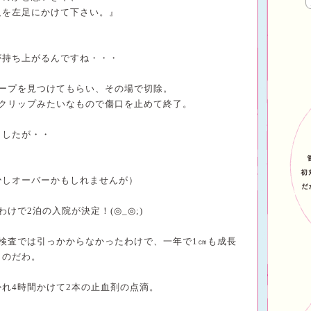
足を左足にかけて下さい。』
が持ち上がるんですね・・・
ープを見つけてもらい、その場で切除。
クリップみたいなもので傷口を止めて終了。
ましたが・・
少しオーバーかもしれませんが）
わけで
2
泊の入院が決定！
(
◎
_
◎
;)
検査では引っかからなかったわけで、一年で
1
㎝も成長
ものだわ。
かれ
4
時間かけて
2
本の止血剤の点滴。