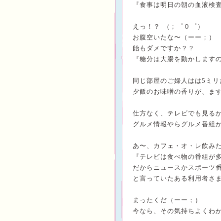
『食事は明日の朝の血液検
えっ！？ (；゜０゜）
お腹空いたな〜（ーー；）
飴もダメですか？？
『糖分は大腸を動かします
同じ部屋のご婦人はは
5
ミリ
夕飯のお味噌の香りが、ま
仕方なく、テレビでも見る
グルメ情報やらグルメ番組
あ〜、カフェ・オ・レ飲み
『テレビは食べ物の番組が
だからニュースかスポーツ
と言っていたある利用者さ
まったくだ（ーー；）
今なら、その気持ちよくわ