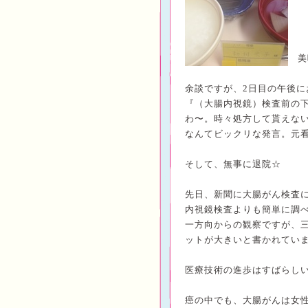
美
余談ですが、2
日目の午後に
『（大腸内視鏡）検査前の
わ〜。時々処方して貰えな
なんてビックリな発言。元看
そして、無事に退院☆
先日、新聞に大腸がん検査
内視鏡検査よりも簡単に調
一方向からの観察ですが、
ットが大きいと書かれてい
医療技術の進歩はすばらし
癌の中でも、大腸がんは女