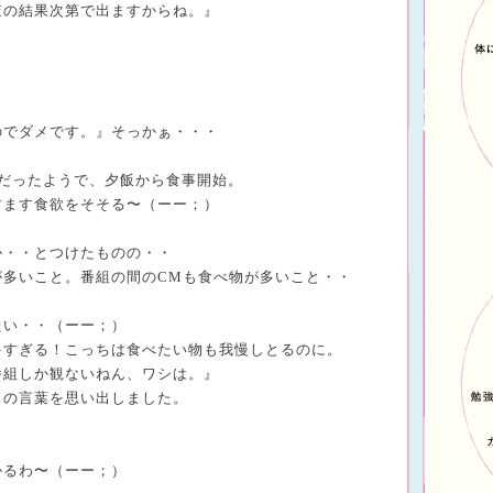
査の結果次第で出ますからね。』
のでダメです。』そっかぁ・・・
だったようで、夕飯から食事開始。
すます食欲をそそる
〜（ーー；）
か・・
とつけたものの・・
が多いこと。
番組の間の
CM
も食べ物が多いこと・・
たい・・
（ーー；）
多すぎる！
こっちは食べたい物も我慢しとるのに。
番組しか観ないねん、ワシは。』
まの言葉を思い出しました。
かるわ〜（ーー；）