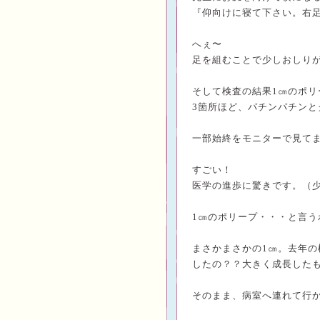
『仰向けに寝て下さい。右
へぇ〜
足を組むことで少しおしり
そして検査の結果
1
㎝のポリ
3
箇所ほど、パチンパチンと
一部始終をモニターで見て
すごい！
医学の進歩に驚きです。（
1
㎝のポリープ・・・と言う
まさかまさかの
1
㎝。
去年の
したの？？大きく成長した
そのまま、病室へ連れて行