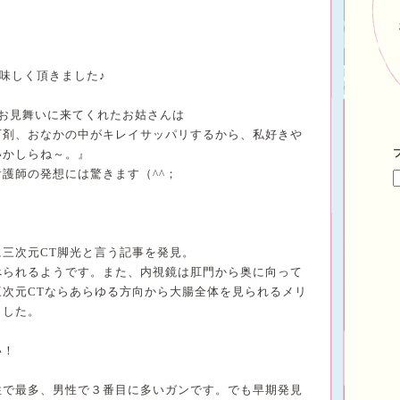
味しく頂きました♪
お見舞いに来てくれたお姑さんは
下剤、おなかの中がキレイサッパリするから、私好きや
いかしらね～。』
護師の発想には驚きます（^^；
に三次元
CT
脚光と言う記事を発見。
べられるようです。また、内視鏡は肛門から奥に向って
三次元
CT
ならあらゆる方向から大腸全体を見られるメリ
ました。
い！
性で最多、男性で３番目に多いガンです。でも早期発見