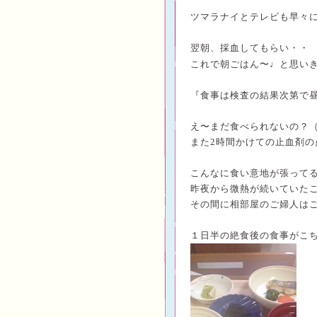
ツマラナイ
とテレビも早々に
翌朝、採血してもらい・・
♩
これで朝ごはん〜
と思い
『食事は検査の結果次第で
え〜まだ食べられないの？
また
2
時間かけての止血剤の
こんなに食い意地が張って
昨夜から微熱が続いていた
その間に
相部屋のご婦人は
１日半の絶食後の食事がこ