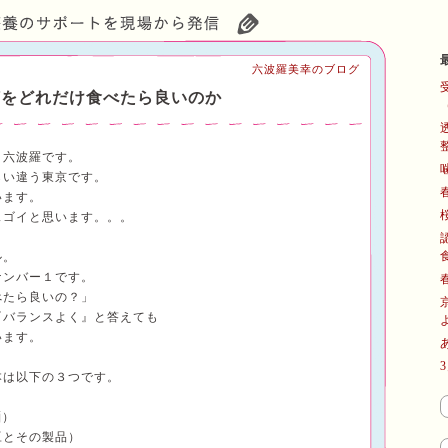
六波羅美幸のブログ
何をどれだけ食べたら良いのか
・六波羅です。
らい違う東京です。
います。
スゴイと思います。。。
ル。
ナンバー１です。
べたら良いの？」
『バランスよく』と答えても
います。
本は以下の３つです。
麺）
豆とその製品）