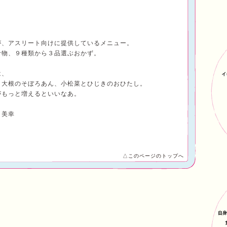
が、アスリート向けに提供しているメニュー。
汁物、９種類から３品選ぶおかず。
は、
き大根のそぼろあん、小松菜とひじきのおひたし。
がもっと増えるといいなあ。
 美幸
△このページのトップへ