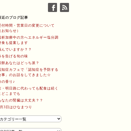
最近のブログ記事
受付時間・営業日の変更について
（お知らせ）
透析加療中の方へエネルギー塩分調
整食も提案します
噛んでいますか？？
春を告げる旬の味
桜餅あなたはどっち派？
認知症カフェで「認知症を予防する
食事」のお話をしてきました☆
春の香り♪
京・明日路に代わっても配食は続く
よどこまでも
あなたの腎臓は大丈夫？？
3月3日はひなまつり