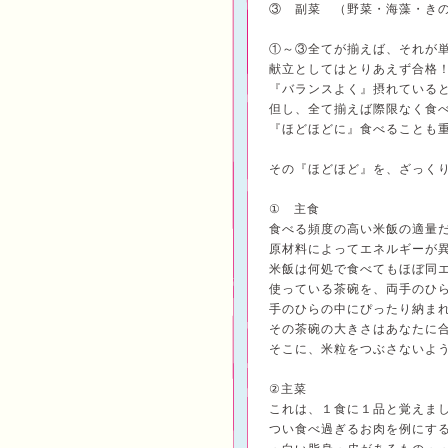
③ 副菜 （野菜・海藻・き
①～③全てが揃えば、それが
献立としてはとりあえず合格
『バランスよく』摂れていると
但し、全て揃えば際限なく食
『ほどほどに』食べることも
その『ほどほど』を、ざっく
① 主食
食べる頻度の高い米飯の適量
原材料によってエネルギーが
米飯は何処で食べてもほぼ同
使っている茶碗を、両手のひ
手のひらの中にぴったり納ま
その茶碗の大きさはあなたに
そこに、米粒をつぶさないよ
②主菜
これは、１食に１品と覚えま
つい食べ過ぎるお肉を例にす