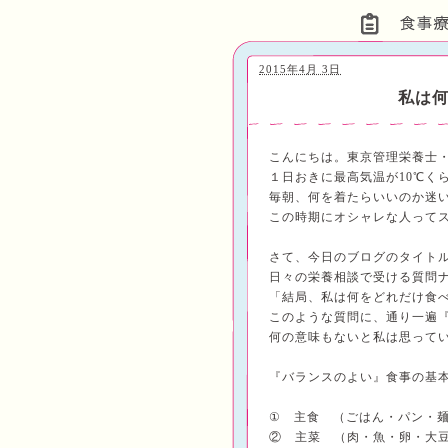
2015年4月 3日
私は
こんにちは。東京管理栄養士
１日おきに最高気温が10℃く
毎朝、何を着たらいいのか迷
この時期にオシャレな人って
さて、今日のブログのタイト
日々の栄養相談で受ける質問
「結局、私は何をどれだけ食
このような質問に、通り一遍
何の意味もないと私は思って
『バランスのよい』食事の基
① 主食 （ごはん・パン・
② 主菜 （肉・魚・卵・大