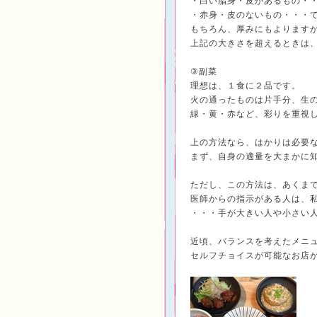
・白い脂身・皮があるもの・
・赤身・皮のないもの・・・
もちろん、厚みにもよります
上記の大きさを超えるときは
③副菜
理想は、１食に２品です。
火の通ったものは片手分、生
緑・黄・赤など、彩りを重視
上の方法なら、はかりは必要
まず、自身の適量を大まかに
ただし、この方法は、あくま
医師からの指示がある人は、
・・・手が大きい人や小さい
近頃、バランスを考えたメニ
セルフチョイスが可能なお店