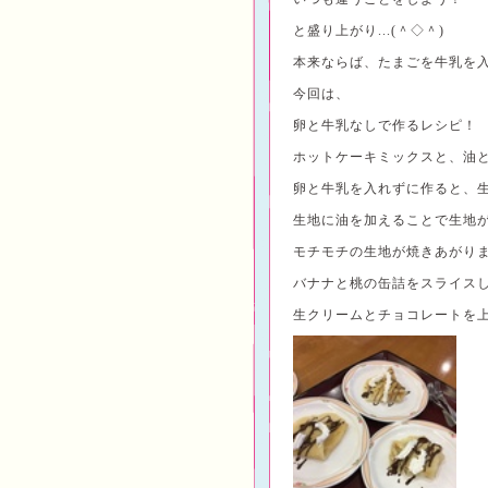
と盛り上がり...(＾◇＾)
本来ならば、たまごを牛乳を
今回は、
卵と牛乳なしで作るレシピ！
ホットケーキミックスと、油
卵と牛乳を入れずに作ると、
生地に油を加えることで生地
モチモチの生地が焼きあがり
バナナと桃の缶詰をスライス
生クリームとチョコレートを