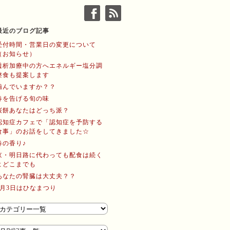
最近のブログ記事
受付時間・営業日の変更について
（お知らせ）
透析加療中の方へエネルギー塩分調
整食も提案します
噛んでいますか？？
春を告げる旬の味
桜餅あなたはどっち派？
認知症カフェで「認知症を予防する
食事」のお話をしてきました☆
春の香り♪
京・明日路に代わっても配食は続く
よどこまでも
あなたの腎臓は大丈夫？？
3月3日はひなまつり