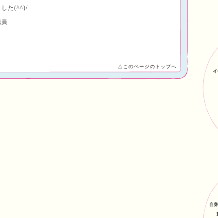
た(^^)/
職員
△このページのトップへ