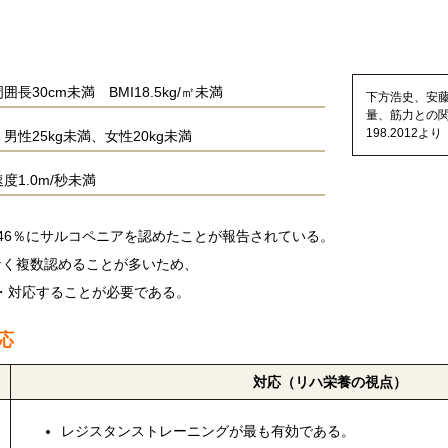
囲長30cm未満 BMI18.5kg/㎡未満
下方浩史、安藤
量、筋力との関
198.2012より
男性25kg未満、女性20kg未満
度1.0m/秒未満
46％にサルコペニアを認めたことが報告されている。
なく複数認めることが多いため、
・対応することが必要である。
応
対応（リハ栄養の視点）
レジスタンストレーニングが最も有効である。