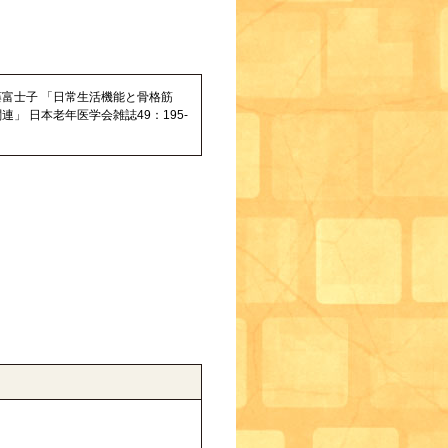
富士子 「日常生活機能と骨格筋
連」 日本老年医学会雑誌49：195-