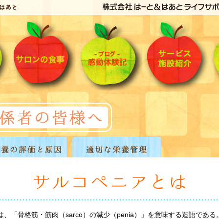
a）とは、「骨格筋・筋肉（sarco）の減少（penia）」を意味する造語で