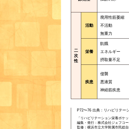
廃用性筋萎縮
活動
不活動
無重力
飢餓
二
栄養
エネルギー
次
摂取量不足
性
侵襲
疾患
悪液質
神経筋疾患
P72〜76 出典：リハビリテ
「リハビリテーション栄養ポケッ
編集・発行：株式会社ジェフコー
監修：横浜市立大学附属市民総合