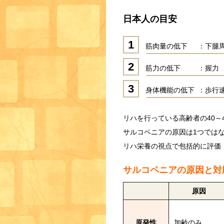
日本人の目安
1
筋肉量の低下
：下腿周
2
筋力の低下
：握力 
3
身体機能の低下
：歩行速
リハを行っている高齢者の40～
サルコペニアの原因は1つでは
リハ栄養の視点で包括的に評価
サルコペニアの原因と対
原因
原発性
加齢のみ