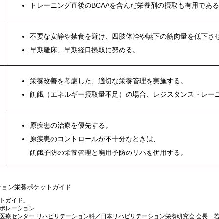
トレーニング直後のBCAAを含んだ栄養剤の摂取も有用であ
不要な安静や禁食を避け、四肢体幹や嚥下の筋肉量を低下さ
早期離床、早期経口摂取に努める。
栄養改善を考慮した、適切な栄養管理を実施する。
飢餓（エネルギー摂取量不足）の場合、レジスタンストレー
原疾患の治療を優先する。
原疾患のコントロールが不十分なときは、
飢餓予防の栄養管理と廃用予防のリハを併用する。
ーション栄養ポケットガイド
トガイド」
ポレーション
医療センター リハビリテーション科／日本リハビリテーション栄養研究会 会長 若