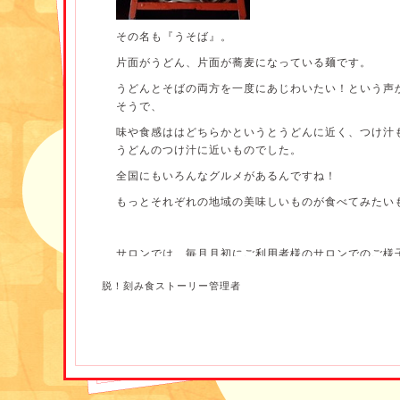
その名も『うそば』。
片面がうどん、片面が蕎麦になっている麺です。
うどんとそばの両方を一度にあじわいたい！という声
そうで、
味や食感ははどちらかというとうどんに近く、つけ汁
うどんのつけ汁に近いものでした。
全国にもいろんなグルメがあるんですね！
もっとそれぞれの地域の美味しいものが食べてみたいもの
サロンでは、毎月月初にご利用者様のサロンでのご様
ご本人様（またはご家族様）、関係機関の方にお知ら
脱！刻み食ストーリー管理者
レクリエーションの様子、口腔内の様子、リハビリの
圧、体重などのバイタルサインの結果などを簡単にま
すが、
普段ご利用者様のサロンでの様子を知らないご家族様
方にはご自宅以外でのご様子として『こんな一面もあ