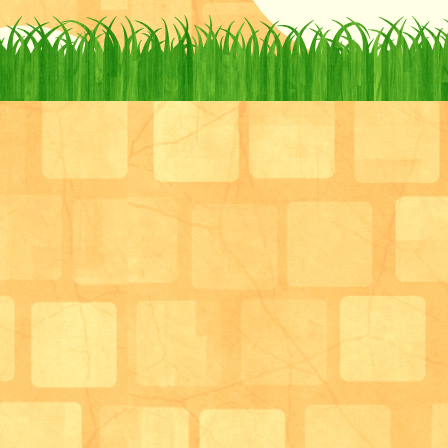
お声をいただいたり、
体温、血圧、体重などのバイタルサインの記録をお知
の体調管理に繋げることができるなどのお声をいただ
私は、生活相談員として、また管理栄養士として皆様
窓口をさせていただいているのですが、
私はまずここ1か月で大きな体重変化はないか、また
大きな体重変化はないかをお伝えするようにしていま
要介護高齢者にとって、急性疾患、ストレス、うつ、
困難など栄養状態が不良になる要因は多く、
その栄養不良が更なる食欲不振、体重減少、ADLの低
招き寝たきりになる要因となります。
この悪循環を作らないためにも早期に体重減少がない
防していく必要があると考えています。
要介護高齢者ではなく、成人にとっては、低栄養では
ンドローム予防のため栄養の摂取過剰を気を付ける必
要介護高齢者はその逆で、栄養をしっかり摂って低栄
自立した生活を継続するためにはとても重要なのです