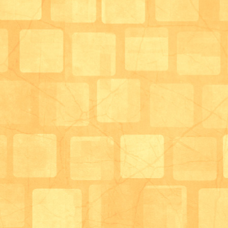
私はそのサインを皆様に伝えていく役割を担っていき
サロンをご利用いただいている方や関係機関の方には
が、
それ以外の方々にも、ぜひ要介護高齢者の低栄養につ
たいと思い、 11/15（金）18:30～要介護高齢者の
を開催致します！
『見逃していませんか？低栄養のサイン』というテー
低栄養とは？低栄養予防のレシピ、試食などを予定し
ケアマネージャーやヘルパー、訪問看護の皆様、介護
族様など
どなたでもお気軽にご参加ください！
お待ちしております(^_^)/
サロン管理栄養士
柴田 満里子