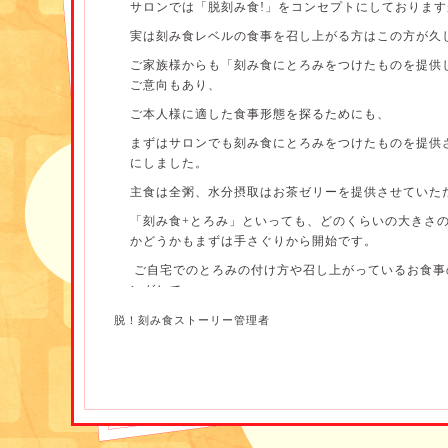
サロンでは「脱刻み食!」をコンセプトにしております
実は刻み食レベルの食事を召し上がる方はこの方が久
ご家族様からも「刻み食にとろみをつけたものを提供
ご意向もあり、
ご本人様に適した食事形態を探るためにも、
まずはサロンでも刻み食にとろみをつけたものを提供
にしました。
主食は全粥、水分摂取はお茶ゼリーを提供させていた
「刻み食+とろみ」といっても、どのくらいの大きさ
かどうかもまずは手さぐりから開始です。
ご自宅でのとろみの付け方や召し上がっているお食事
ングして
それをもとに提供してみることにしました。
脱！刻み食ストーリー管理者
ご自宅では、やわらかく調理されたものを細かく刻ん
ユニバーサルデザインフード区分2「歯茎でつぶせる
を召し上がっていただいているとのことでした。
とろみのつけ方については、一度ご家族様に実演して