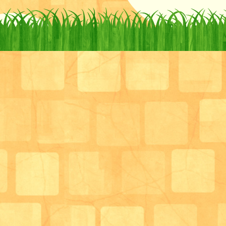
「目分量でとろみをつけています」とのことでしたが
ところ
「ポタージュ状」程度のとろみがついていることがわ
実際にサロンでお食事を提供してみると、
とろみが少ないと食べにくかったり、離水が多いとむ
と
いろいろなことがわかります。
また、唾液でお食事が分解され、離水してしまうため
安全に食べていただくためには小分けのお皿に盛り付
ていただくという工夫も必要です。
もちろんサロンでは「脱!刻み食」をコンセプトにし
今後は凍結含浸法を使用した見た目が刻まれていない
食事の提供にもステップアップすることを視野に入れ
このご利用者様がサロンを利用されてからまだ1週間
日々いろいろな表情を見せてくださいます。