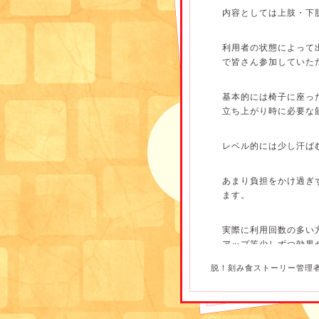
内容としては上肢・下
利用者の状態によって
で皆さん参加していた
基本的には椅子に座っ
立ち上がり時に必要な
レベル的には少し汗ば
あまり負担をかけ過ぎ
ます。
実際に利用回数の多い
アップ等少しずつ効果
脱！刻み食ストーリー管理
利用者によってはシル
歩行でバスを使用し通