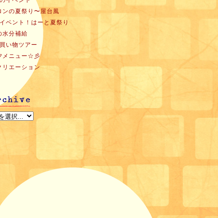
月のイベント
ロンの夏祭り〜屋台風
月イベント！はーと夏祭り
の水分補給
月買い物ツアー
夕メニュー☆彡
クリエーション