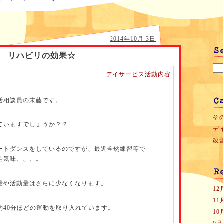
2014年10月 3日
リハビリの効果☆
デイサービス活動内容
活相談員の末藤です。
その
ていますでしょうか？？
デ
改善
ートダンスをしているのですが、最近全然練習等で
足気味、、、。
量や活動量はさらに少なくなります。
1
1
約40分ほどの運動を取り入れています。
1