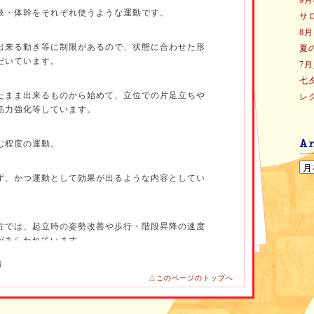
9
肢・体幹をそれぞれ使うような運動です。
サ
8
出来る動き等に制限があるので、状態に合わせた形
夏
だいています。
7
七
たまま出来るものから始めて、立位での片足立ちや
レ
筋力強化等しています。
む程度の運動。
ず、かつ運動として効果が出るような内容としてい
方では、起立時の姿勢改善や歩行・階段昇降の速度
があらわれています。
者
バーカーを使用しないと外出できなかった方が、杖
△このページのトップへ
院できるようになった方もいらっしゃいます。