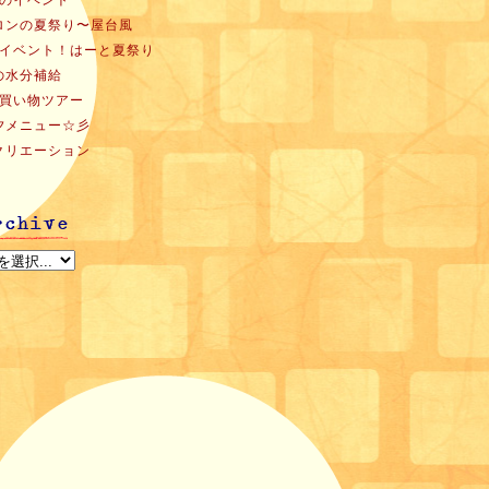
月のイベント
ロンの夏祭り〜屋台風
月イベント！はーと夏祭り
の水分補給
月買い物ツアー
夕メニュー☆彡
クリエーション