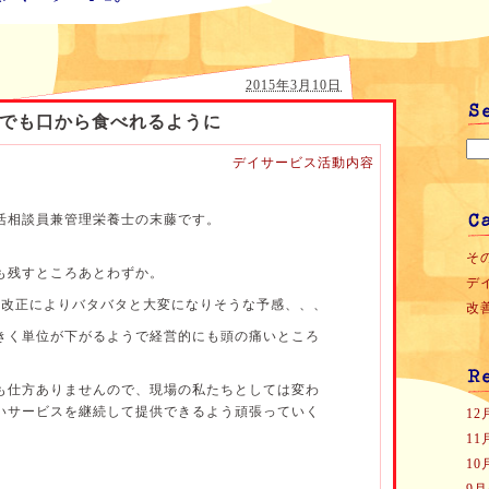
2015年3月10日
でも口から食べれるように
デイサービス活動内容
活相談員兼管理栄養士の末藤です。
その
も残すところあとわずか。
デ
の改正によりバタバタと大変になりそうな予感、、、
改善
きく単位が下がるようで経営的にも頭の痛いところ
も仕方ありませんので、現場の私たちとしては変わ
いサービスを継続して提供できるよう頑張っていく
1
1
1