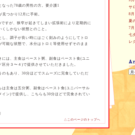
9
なった78歳の男性の方。要介護1
サ
8
が見つかり12月に手術。
夏
たのですが、狭窄が起きてしまい拡張術により定期的に
7
いくしかない状態とのこと。
七
とし、調子が良い時にはごく刻みのようにしてトロ
レ
が可能な状態で、水分はトロミ等使用せずそのまま
きには、主食はペースト粥、副食はペースト食(ユニ
ド区分３〜４)で提供させていただきました。
うのもあり、30分ほどでスムーズに完食していただ
らは主食は五分粥、副食はペースト食(ユニバーサル
メイン)で提供し、こちらも30分ほどで完食されてい
なかったこともあり体重減少もみられていたため、
者
0〜600kcal程度摂取していただけるように設定さ
△このページのトップへ
 もちろんペーストの食事では栄養量の確保が難しい
カバーしながら献立を組み立てています。