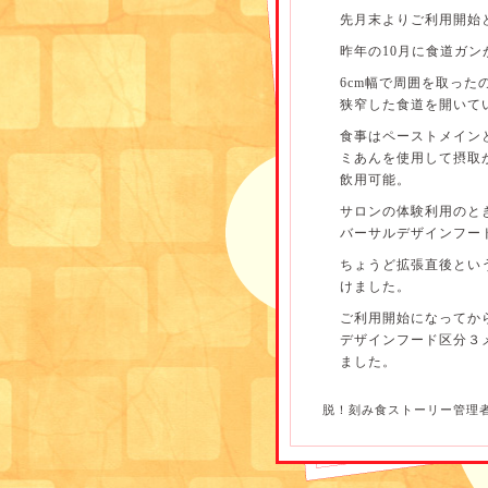
先月末よりご利用開始と
昨年の10月に食道ガン
6cm幅で周囲を取っ
狭窄した食道を開いて
食事はペーストメイン
ミあんを使用して摂取
飲用可能。
サロンの体験利用のと
バーサルデザインフー
ちょうど拡張直後とい
けました。
ご利用開始になってか
デザインフード区分３
ました。
術後、食事摂取ができ
脱！刻み食ストーリー管理
食事とおやつ合わせて50
せていただきました。
ため、栄養補助食品で