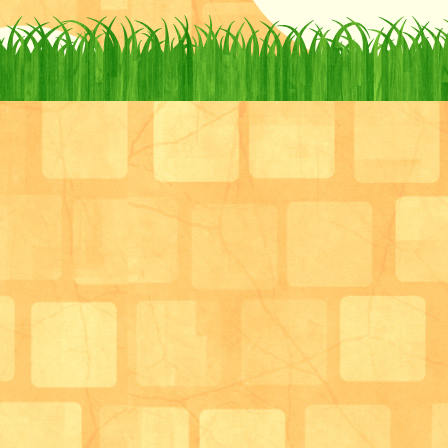
自分自身は現在デイサービスでの生活相談員兼管理栄
ていただいていますが、正直管理栄養士として十分な
というと不十分なところもたくさんあると思います。
なので全然偉そうなことを言える立場ではないのです
生活相談員として在宅介護の現場に直接的に関われる
接していると、本当にこの人たちの食事・栄養面での
性があるのは管理栄養士でなくてはいけないと感じて
そう考えると、在宅介護の現場に介入している管理栄
とにはたくさんいます。
そんな管理栄養士のひとりとして自分も入っているこ
し、もっと自分たちのような形で働く管理栄養士が増
が、これからの在宅介護を支える一つの柱になると信
本当に自分自身未熟なところがたくさんあり、お手本
かわかりませんが、少しでも自分たちのしていること
理栄養士が在宅介護の現場で当たり前に必要とされる
張っていきたいと思います。
長々と書いてしましましたが、結局は写真で紹介した