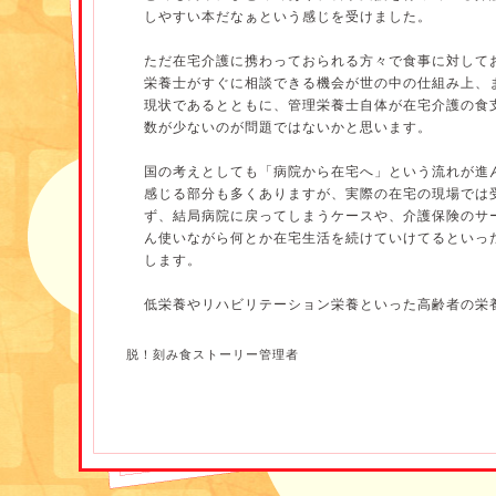
しやすい本だなぁという感じを受けました。
ただ在宅介護に携わっておられる方々で食事に対して
栄養士がすぐに相談できる機会が世の中の仕組み上、
現状であるとともに、管理栄養士自体が在宅介護の食
数が少ないのが問題ではないかと思います。
国の考えとしても「病院から在宅へ」という流れが進
感じる部分も多くありますが、実際の在宅の現場では
ず、結局病院に戻ってしまうケースや、介護保険のサ
ん使いながら何とか在宅生活を続けていけてるといっ
します。
低栄養やリハビリテーション栄養といった高齢者の栄
するようになり、在宅介護の現場での「栄養」の重要
いますが、実際に管理栄養士として従事している方の
脱！刻み食ストーリー管理者
る方は非常に少ないのが現状です。
管理栄養士として、在宅介護の現場で期待されている
を張り巡らせ、自分たちのこれからの可能性を広げる
に恥じない地位の確立をもっともっと多くの管理栄養
ければ、管理栄養士の必要性に疑問を持たれるのでは