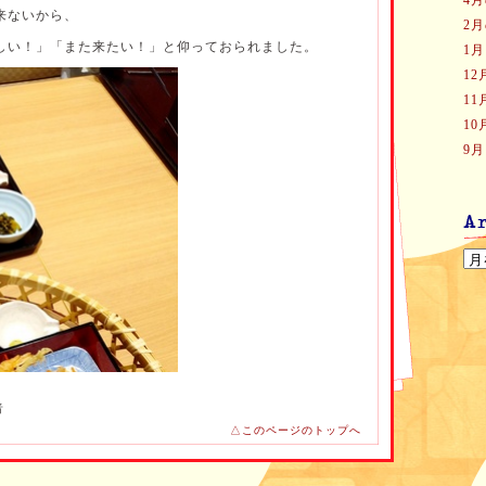
4
来ないから、
2
しい！」「また来たい！」と仰っておられました。
1
1
1
1
9
者
△このページのトップへ