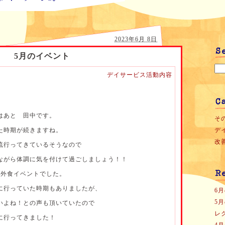
2023年6月 8日
5月のイベント
デイサービス活動内容
はあと 田中です。
その
た時期が続きますね。
デイ
改善
流行ってきているそうなので
ながら体調に気を付けて過ごしましょう！！
は外食イベントでした。
に行っていた時期もありましたが、
6
5
いよね！との声も頂いていたので
レ
に行ってきました！