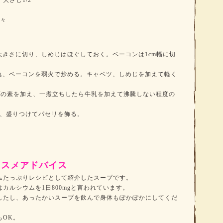
大さじ1/2
少々
大きさに切り、しめじはほぐしておく。ベーコンは1cm幅に切
れ、ベーコンを弱火で炒める。キャベツ、しめじを加えて軽く
ープの素を加え、一煮立ちしたら牛乳を加えて沸騰しない程度の
え、盛りつけてパセリを飾る。
ススメアドバイス
ムたっぷりレシピとして紹介したスープです。
カルシウムを1日800mgと言われています。
したし、あったかいスープを飲んで身体もぽかぽかにしてくだ
もOK。