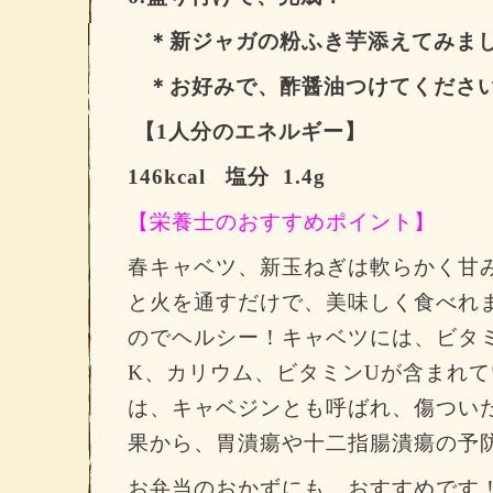
＊新ジャガの粉ふき芋添えてみま
＊お好みで、酢醤油つけてくださ
【1
人分のエネルギー】
146kcal
塩分
1.4g
【栄養士のおすすめポイント】
春キャベツ、新玉ねぎは軟らかく甘
と火を通すだけで、美味しく食べれ
のでヘルシー！
キャベツには、ビタ
K
、カリウム、ビタミン
U
が含まれて
は、キャベジンとも呼ばれ、傷つい
果から、胃潰瘍や十二指腸潰瘍の予
お弁当のおかずにも、おすすめです