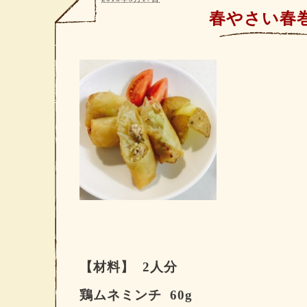
春やさい春
【材料】
2
人分
鶏ムネミンチ
60g