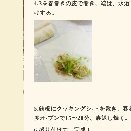
4.3
を春巻きの皮で巻き、端は、水溶
けする。
5.
鉄板にクッキングシ
-
トを敷き、春
度オ
-
ブンで
15
〜
20
分、裏返し焼く。
6.
盛り付けて、完成！