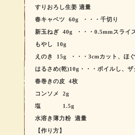
すりおろし生姜 適量
春キャベツ
60g
・・・千切り
新玉ねぎ
40g
・・・
0.5mm
スライ
もやし
10g
えのき
15g
・・・
3cm
カット、ほ
はるさめ(
乾
)10g
・・・ボイルし、ザ
春巻きの皮
4
枚
コンソメ
2g
塩
1.5g
水溶き薄力粉
適量
【作り方】