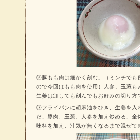
②豚もも肉は細かく刻む。（ミンチでも
ので今回はもも肉を使用）人参、玉葱も
生姜は卸しても刻んでもお好みの切り方
③フライパンに胡麻油をひき、生姜を入
だ、豚肉、玉葱、人参を加え炒める。全
味料を加え、汁気が無くなるまで混ぜて