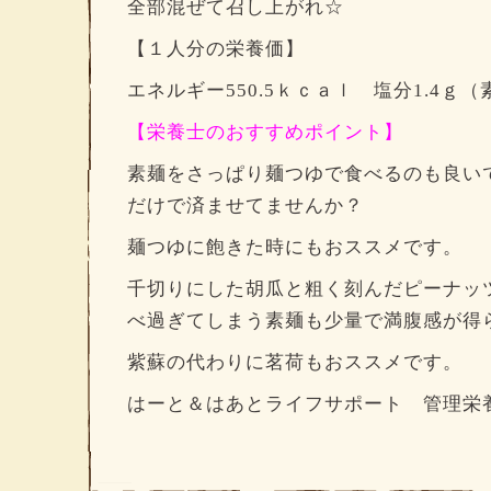
全部混ぜて召し上がれ☆
【１人分の栄養価】
エネルギー550.5ｋｃａｌ 塩分1.4ｇ
【栄養士のおすすめポイント】
素麺をさっぱり麺つゆで食べるのも良い
だけで済ませてませんか？
麺つゆに飽きた時にもおススメです。
千切りにした胡瓜と粗く刻んだピーナッ
べ過ぎてしまう素麺も少量で満腹感が得
紫蘇の代わりに茗荷もおススメです。
はーと＆はあとライフサポート 管理栄