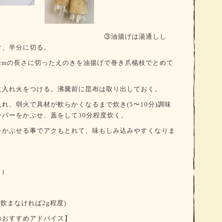
③油揚げは湯通しし
け、半分に切る。
cm
の長さに切ったえのきを油揚げで巻き爪楊枝でとめて
に入れ火をつける。沸騰前に昆布は取り出しておく。
れ、弱火で具材が軟らかくなるまで炊き(5
〜
10
分
)
調味
ーパーをかぶせ、蓋をして
30
分程度炊く。
をかぶせる事でアクもとれて、味もしみ込みやすくなりま
ｌ
を飲まなければ
2g
程度
)
のおすすめアドバイス】