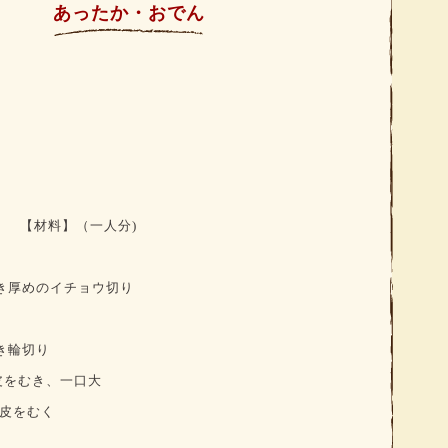
あったか・おでん
【材料】
（一人分)
き厚めのイチョウ切り
き輪切り
皮をむき、一口大
皮をむく