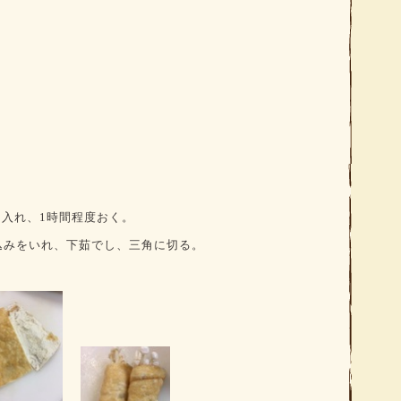
を入れ、
1
時間程度おく。
込みをいれ、下茹でし、三角に切る。