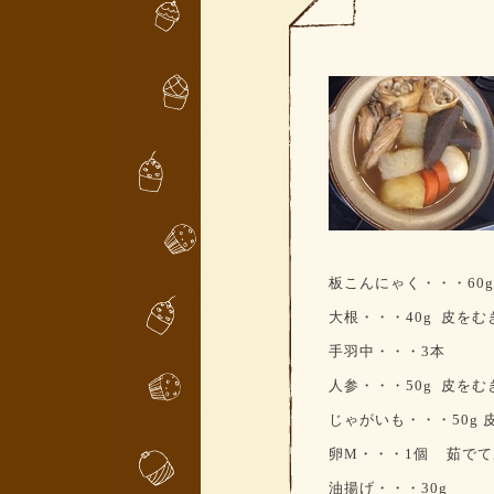
板こんにゃく・・・60g
大根・・・40g
皮をむ
手羽中・・・3
本
人参・・・50g
皮をむ
じゃがいも・・・50g
卵M
・・・
1
個
茹でて
油揚げ・・・30g