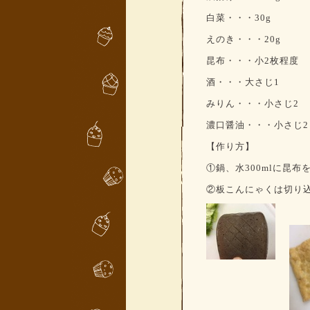
白菜・・・30g
えのき・・・20g
昆布・・・小2
枚程度
酒・・・大さじ1
みりん・・・小さじ2
濃口醤油・・・小さじ2
【作り方】
①鍋、水300ml
に昆布
②板こんにゃくは切り