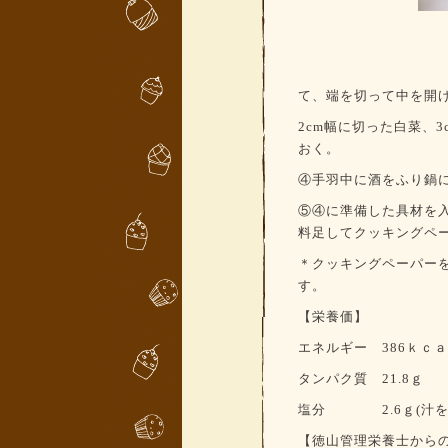
て、端を切って中を開
2cm
幅に切った白菜、
3
おく。
④手羽中に酒をふり鍋
⑤④に準備した具材を入
料足してクッキングペ
＊クッキングペーパー
す。
【栄養価】
エネルギー 386
ｋｃａ
タンパク質 21.8
ｇ
塩分 2.6
ｇ
(
汁
【徳山管理栄養士から