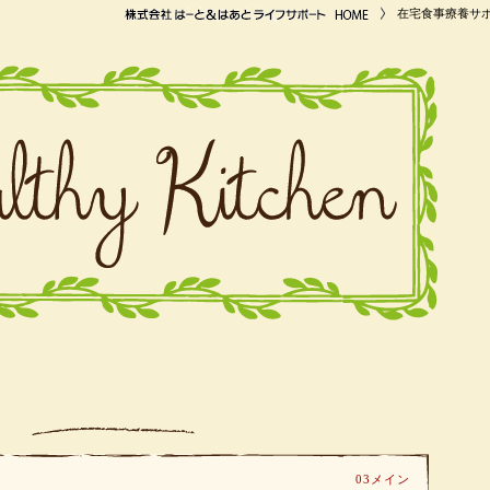
在宅食事療養サ
03メイン