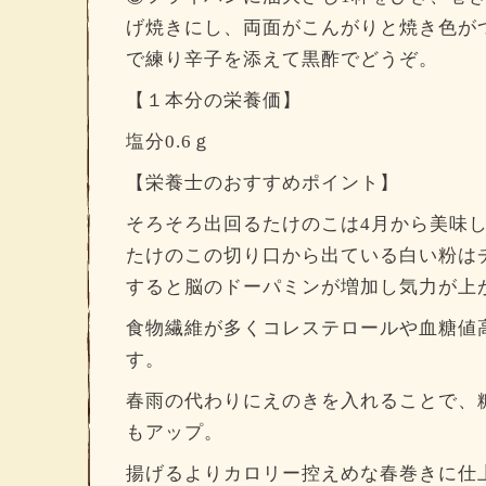
げ焼きにし、両面がこんがりと焼き色が
で練り辛子を添えて黒酢でどうぞ。
【１本分の栄養価】
塩分0.6ｇ
【栄養士のおすすめポイント】
そろそろ出回るたけのこは4月から美味
たけのこの切り口から出ている白い粉は
すると脳のドーパミンが増加し気力が上
食物繊維が多くコレステロールや血糖値
す。
春雨の代わりにえのきを入れることで、
もアップ。
揚げるよりカロリー控えめな春巻きに仕