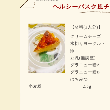
ヘルシーバスク風チ
【材料(2人分)】
クリームチーズ 
水切りヨーグルト
卵 
豆乳
(
無調整
)
3
グラニュー糖A
グラニュー糖B
はちみ
小麦粉 2.5
g