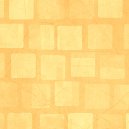
通常、単独のデイサービスに管理栄養士自体配置して
し、在宅生活の中で管理栄養士と関わる機会も普通は
当デイサービスをご利用いただいて、はーとのお食事
いる方にはもれなく管理栄養士が二人もついてくるとい
もちろん食事面でサポートの必要性がとても高い方に
利用者様の支援をしていきます。
まだまだ完璧に出来ていない点も多いかもしれません
へ」という流れになっている今、こういった内容のサ
になってくるのではないかと思っています。
食べることにお困りで、在宅生活を元気に過ごしてい
デイサービスはーと＆はあとがお待ちし