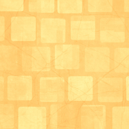
会に、、、
②の地域連携の手段、ツールについて
実際にカンファレンス等でスタッフで話し合った内容
子について1ヶ月のご様子という形でA4用紙1枚にま
います。
ご利用者様へのフィードバック、ご家族様へのフィー
へのフィードバック、そして少し他のデイサービスと
用者様の主治医へのフィードバックです。
もちろんご利用者様への説明・同意をいただいて行っ
また必要に応じて他に利用している事業者様とも情報
り、ご利用者様自身へバラバラな内容のサービス提供
して連携への取り組みを行っています。