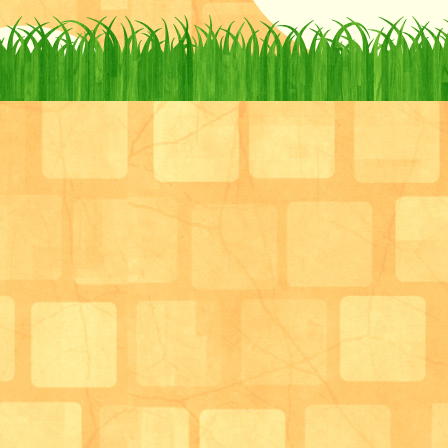
などです。
①の専門職によるアセスメントについては、通常のご
ント内容に加えて、機能訓練指導員（看護職）、歯科
がそれぞれご利用者様の状態を定期的にアセスメント
を実施。
それぞれの専門職からのアセスメント内容を踏まえて
に繋げています。
機能訓練指導員（看護職）や歯科衛生士の業務内容、
ついては以前にブログでご紹介させていただきました
デイサービスにおける看護師業務
はーとサロンの歯科衛生士業務♪
わたくしが行っている管理栄養士のアセスメント内容