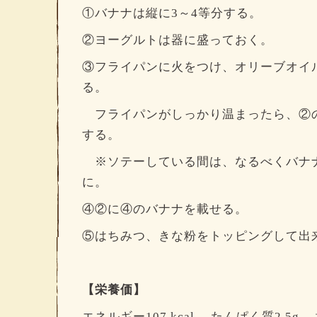
①バナナは縦に3～4等分する。
②ヨーグルトは器に盛っておく。
③フライパンに火をつけ、オリーブオイ
る。
フライパンがしっかり温まったら、②
する。
※ソテーしている間は、なるべくバナ
に。
④②に④のバナナを載せる。
⑤はちみつ、きな粉をトッピングして出来
【栄養価】
エネルギー107 kcal たんぱく質2.5g 