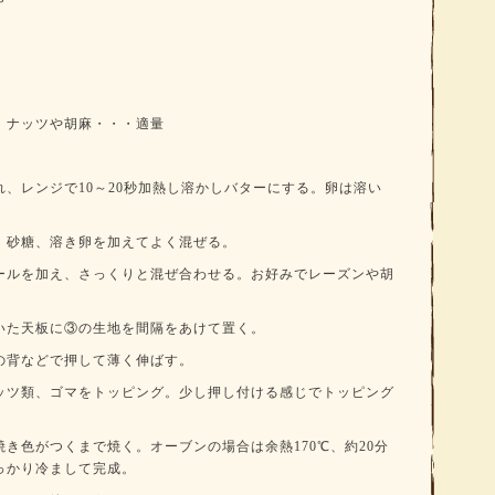
、ナッツや胡麻・・・適量
、レンジで10～20秒加熱し溶かしバターにする。卵は溶い
、砂糖、溶き卵を加えてよく混ぜる。
ールを加え、さっくりと混ぜ合わせる。お好みでレーズンや胡
いた天板に③の生地を間隔をあけて置く。
の背などで押して薄く伸ばす。
ッツ類、ゴマをトッピング。少し押し付ける感じでトッピング
き色がつくまで焼く。オーブンの場合は余熱170℃、約20分
っかり冷まして完成。