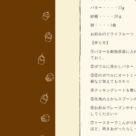
バター・・・・15ℊ
砂糖・・・・20ｇ
卵・・・・1個
お好みのドライフルーツ
【作り方】
①バターを耐熱容器に入れ
ておく。
②ボウルに溶かしバター
③②のボウルにオートミ
麻など加えてもＯＫ☆
④クッキングシートを敷
⑤生地の上からスプーン
⑥お好みでレーズンやナ
してください☆
⑦トースターでこんがり焼
ほど。焼きあがったらし