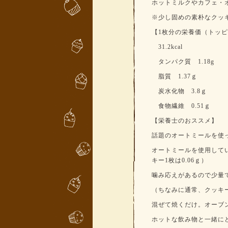
ホットミルクやカフェ・
※少し固めの素朴なクッ
【1枚分の栄養価（トッ
31.2kcal
タンパク質 1.18g
脂質 1.37ｇ
炭水化物 3.8ｇ
食物繊維 0.51ｇ
【栄養士のおススメ】
話題のオートミールを使
オートミールを使用してい
キー1枚は0.06ｇ）
噛み応えがあるので少量
（ちなみに通常、クッキー１枚
混ぜて焼くだけ。オーブ
ホットな飲み物と一緒に