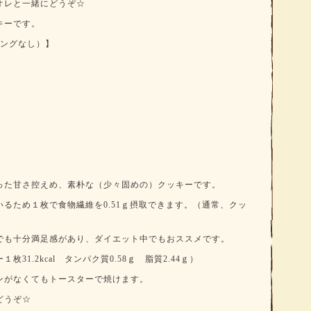
オレと一緒にどうぞ☆
キーです。
ピングなし）】
った甘さ控えめ、素朴な（少々固めの）クッキーです。
るため１枚で食物繊維を0.51ｇ摂取できます。（通常、クッ
でも十分満足感があり、ダイエット中でもおススメです。
31.2kcal タンパク質0.58ｇ 脂質2.44ｇ）
ンがなくてもトースターで焼けます。
どうぞ☆