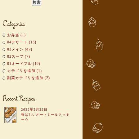
お弁当 (1)
04デザート (15)
03メイン (47)
02スープ (7)
01オードブル (19)
カテゴリを追加 (1)
副菜カテゴリを追加 (2)
2022年2月22日
香ばしいオートミールクッキ
ー☆