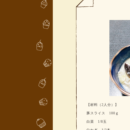
【材料（2人分）】
豚スライス 100ｇ
白菜 1/8玉