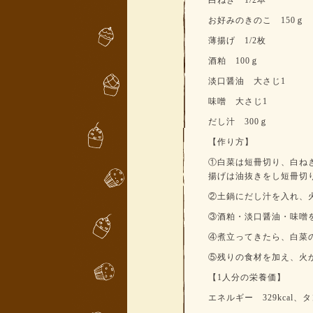
白ねぎ 1/2本
お好みのきのこ 150ｇ
薄揚げ 1/2枚
酒粕 100ｇ
淡口醤油 大さじ1
味噌 大さじ1
だし汁 300ｇ
【作り方】
①白菜は短冊切り、白ね
揚げは油抜きをし短冊切
②土鍋にだし汁を入れ、
③酒粕・淡口醤油・味噌
④煮立ってきたら、白菜
⑤残りの食材を加え、火
【1人分の栄養価】
エネルギー 329kcal、