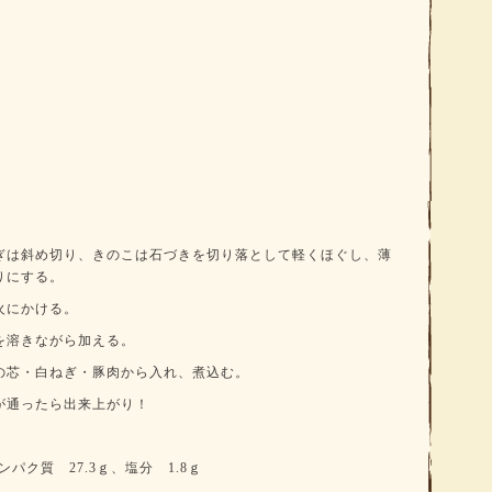
ぎは斜め切り、きのこは石づきを切り落として軽くほぐし、薄
りにする。
火にかける。
を溶きながら加える。
の芯・白ねぎ・豚肉から入れ、煮込む。
が通ったら出来上がり！
タンパク質 27.3ｇ、塩分 1.8ｇ