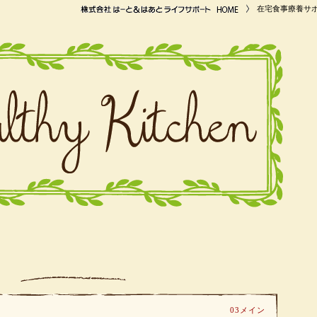
在宅食事療養サ
03メイン