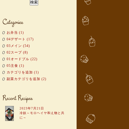
お弁当 (1)
04デザート (17)
03メイン (54)
02スープ (8)
01オードブル (22)
05主食 (1)
カテゴリを追加 (1)
副菜カテゴリを追加 (2)
2023年7月21日
冷奴～モロヘイヤ和え物と共
に～