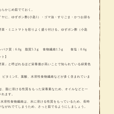
あらかじめ茹でておく。
イヤに、ゆずポン酢(小匙1）・ゴマ油・すりごま・かつお節を
野菜・ミニトマトを彩りよく盛り付ける。ゆずポン酢（小匙
ンパク質：6.0g 脂質5.3ｇ 食物繊維1.5ｇ 食塩：0.6g
ント】
野菜」と呼ばれるほど栄養価が高いことで知られている緑黄色
C、ビタミンE、葉酸、水溶性食物繊維などが多く含まれていま
Eは、脂に溶ける性質をもった栄養素なため、オイルなどと一
されます。
・水溶性食物繊維は、水に溶ける性質をもっているため、長時
がながれでてしまうため、さっと茹でるようにしましょう。