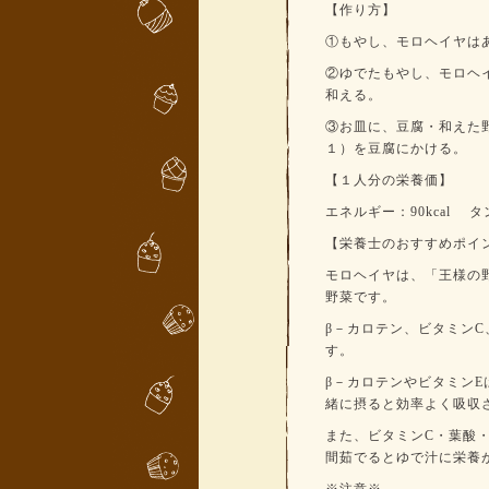
【作り方】
①もやし、モロヘイヤは
②ゆでたもやし、モロヘ
和える。
③お皿に、豆腐・和えた
１）を豆腐にかける。
【１人分の栄養価】
エネルギー：90kcal タ
【栄養士のおすすめポイ
モロヘイヤは、「王様の
野菜です。
β－カロテン、ビタミン
す。
β－カロテンやビタミン
緒に摂ると効率よく吸収
また、ビタミンC・葉酸
間茹でるとゆで汁に栄養
※注意※