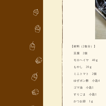
【材料（2食分）】
豆腐 2個
モロヘイヤ 40ｇ
もやし 20ｇ
ミニトマト 2個
ゆずポン酢 小匙4
ゴマ油 小匙1
すりごま 小匙1
かつお節 1ｇ