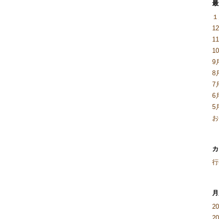
最
１
1
1
1
9
8
7
6
5
お
カ
行
月
2
2