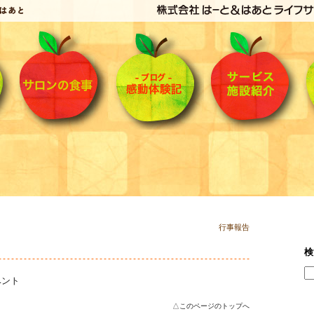
行事報告
検
ベント
△このページのトップへ