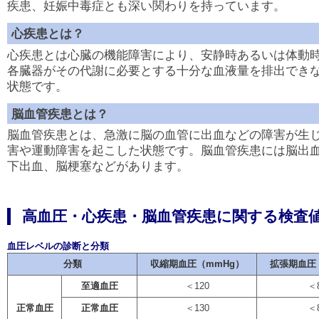
疾患、妊娠中毒症とも深い関わりを持っています。
心疾患とは？
心疾患とは心臓の機能障害により、安静時あるいは体動
各臓器がその代謝に必要とする十分な血液量を排出でき
状態です。
脳血管疾患とは？
脳血管疾患とは、急激に脳の血管に出血などの障害が生
害や運動障害を起こした状態です。脳血管疾患には脳出
下出血、脳梗塞などがあります。
高血圧・心疾患・脳血管疾患に関する検査
血圧レベルの診断と分類
分類
収縮期血圧（mmHg）
拡張期血圧
至適血圧
＜120
＜
正常血圧
正常血圧
＜130
＜