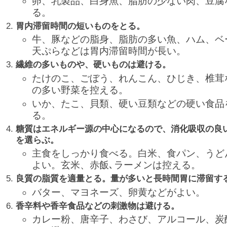
卵、乳製品、白身魚、脂肪の少ない肉、豆腐
る。
胃内滞留時間の短いものをとる。
牛、豚などの脂身、脂肪の多い魚、ハム、ベ
天ぷらなどは胃内滞留時間が長い。
繊維の多いものや、硬いものは避ける。
たけのこ、ごぼう、れんこん、ひじき、椎茸
の多い野菜を控える。
いか、たこ、貝類、硬い豆類などの硬い食品
る。
糖質はエネルギー源の中心になるので、消化吸収の良
を選らぶ。
主食をしっかり食べる。白米、食パン、うど
よい。玄米、赤飯､ラーメンは控える。
良質の脂質を適量とる。量が多いと長時間胃に滞留す
バター、マヨネーズ、卵黄などがよい。
香辛料や香辛食品などの刺激物は避ける。
カレー粉、唐辛子、わさび、アルコール、炭