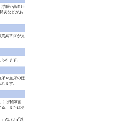
、浮腫や高血圧
ル腎炎などがあ
脂質異常症が見
見られます。
白尿や血尿のほ
られます。
しくは腎障害
する、またはそ
2
/1.73m
以