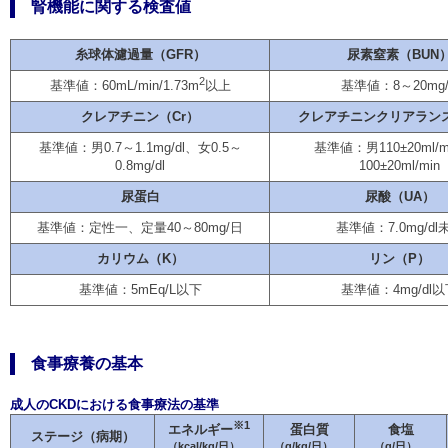
腎機能に関する検査値
糸球体濾過量（GFR）
尿素窒素（BUN
2
基準値：8～20mg/
基準値：60mL/min/1.73m
以上
クレアチニン（Cr）
クレアチニンクリアランス
基準値：男0.7～1.1mg/dl、女0.5～
基準値：男110±20ml/
0.8mg/dl
100±20ml/min
尿蛋白
尿酸（UA）
基準値：定性一、定量40～80mg/日
基準値：7.0mg/dl
カリウム（K）
リン（P）
基準値：5mEq/L以下
基準値：4mg/dl
食事療養の基本
成人のCKDにおける食事療法の基準
※1
蛋白質
食塩
エネルギー
ステージ（病期）
（g/kg/日）
（g/日）
（kcal/kg/日）