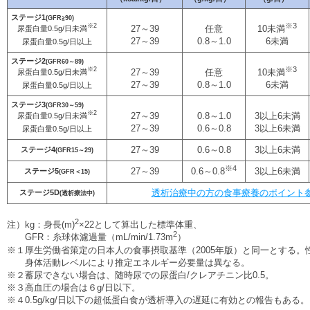
ステージ1
(GFR≧90)
※3
※2
27～39
任意
10未満
尿蛋白量0.5g/日未満
27～39
0.8～1.0
6未満
尿蛋白量0.5g/日以上
ステージ2
(GFR60～89)
※3
※2
27～39
任意
10未満
尿蛋白量0.5g/日未満
27～39
0.8～1.0
6未満
尿蛋白量0.5g/日以上
ステージ3
(GFR30～59)
※2
27～39
0.8～1.0
3以上6未満
尿蛋白量0.5g/日未満
27～39
0.6～0.8
3以上6未満
尿蛋白量0.5g/日以上
27～39
0.6～0.8
3以上6未満
ステージ4
(GFR15～29)
※4
27～39
3以上6未満
0.6～0.8
ステージ5
(GFR＜15)
透析治療中の方の食事療養のポイント
ステージ5D
(透析療法中)
2
注）
kg：身長(m)
×22として算出した標準体重、
2
GFR：糸球体濾過量（mL/min/1.73m
）
※１
厚生労働省策定の日本人の食事摂取基準（2005年版）と同一とする。
身体活動レベルにより推定エネルギー必要量は異なる。
※２
蓄尿できない場合は、随時尿での尿蛋白/クレアチニン比0.5。
※３
高血圧の場合は６g/日以下。
※４
0.5g/kg/日以下の超低蛋白食が透析導入の遅延に有効との報告もある。