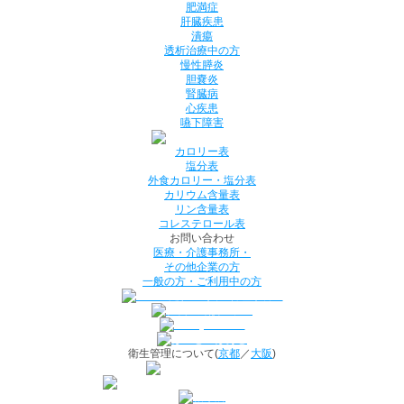
肥満症
肝臓疾患
潰瘍
透析治療中の方
慢性膵炎
胆嚢炎
腎臓病
心疾患
嚥下障害
カロリー表
塩分表
外食カロリー・塩分表
カリウム含量表
リン含量表
コレステロール表
お問い合わせ
医療・介護事務所・
その他企業の方
一般の方・ご利用中の方
衛生管理について(
京都
／
大阪
)