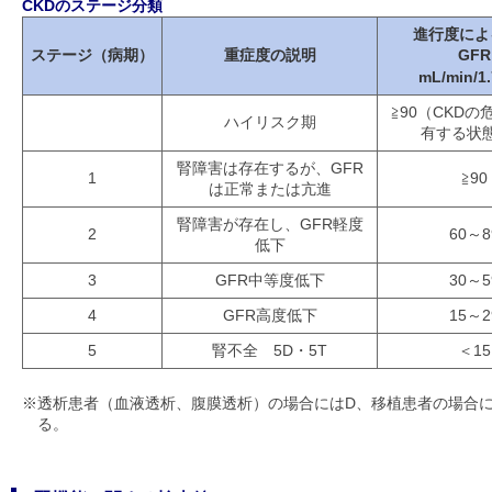
CKDのステージ分類
進行度によ
ステージ（病期）
重症度の説明
GFR
mL/min/1
≧90（CKD
ハイリスク期
有する状
腎障害は存在するが、GFR
1
≧90
は正常または亢進
腎障害が存在し、GFR軽度
2
60～8
低下
3
GFR中等度低下
30～5
4
GFR高度低下
15～2
5
腎不全 5D・5T
＜15
※
透析患者（血液透析、腹膜透析）の場合にはD、移植患者の場合に
る。