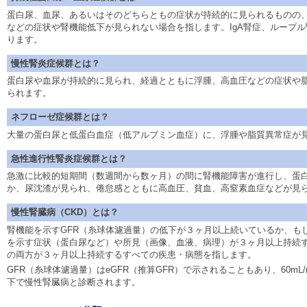
蛋白尿、血尿、あるいはそのどちらともの症状が持続的に見られるものの
などの症状や腎機能低下が見られない場合を指します。IgA腎症、ループ
ります。
慢性腎炎症候群とは？
蛋白尿や血尿が持続的に見られ、経過とともに浮腫、高血圧などの症状や
られます。
ネフローゼ症候群とは？
大量の蛋白尿と低蛋白血症（低アルブミン血症）に、浮腫や脂質異常症が
急性進行性腎炎症候群とは？
急激に比較的短期間（数週間から数ヶ月）の間に腎機能障害が進行し、蛋
か、尿沈渣が見られ、倦怠感とともに高血圧、貧血、高窒素血症などが見
慢性腎臓病（CKD）とは？
腎機能を示すGFR（糸球体濾過量）の低下が３ヶ月以上続いているか、も
を示す症状（蛋白尿など）や所見（画像、血液、病理）が３ヶ月以上持続
の両方が３ヶ月以上持続するすべての疾患・病態を指します。
GFR（糸球体濾過量）はeGFR（推算GFR）で示されることもあり、60mL/min
下で慢性腎臓病と診断されます。