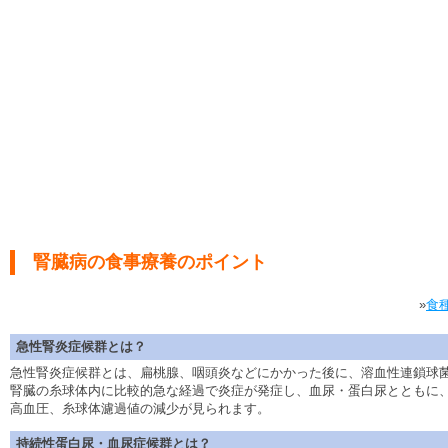
腎臓病の食事療養のポイント
»
食
急性腎炎症候群とは？
急性腎炎症候群とは、扁桃腺、咽頭炎などにかかった後に、溶血性連鎖球
腎臓の糸球体内に比較的急な経過で炎症が発症し、血尿・蛋白尿とともに
高血圧、糸球体濾過値の減少が見られます。
持続性蛋白尿・血尿症候群とは？