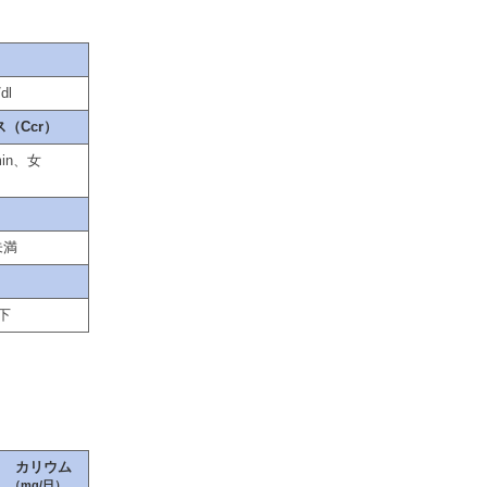
）
dl
（Ccr）
min、女
未満
以下
カリウム
（mg/日）