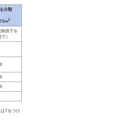
る分類
2
.73m
の危険因子を
態で）
9
9
9
はTをつけ