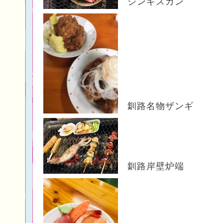
ジンギスカン
釧路名物ザンギ
釧路岸壁炉端