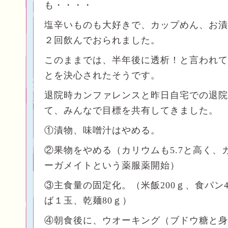
も・・・・
塩辛いものも大好きで、カップめん、お漬
２回飲んでおられました。
このままでは、半年後に透析！と言われて
とを決心されたそうです。
退院時カンファレンスと昨日自宅での退院
て、みんなで目標を共有してきました。
①漬物、味噌汁はやめる。
②果物をやめる（カリウムも5.7と高く、
ーガメイトという薬服薬開始）
③主食量の固定化。（米飯200ｇ、食パン
ば１玉、乾麺80ｇ）
④朝食後に、ウオーキング（ブドウ糖と身