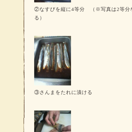
②なすびを縦に4等分 （※写真は2等分
る）
③さんまをたれに漬ける