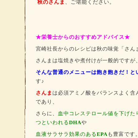
秋のさんま
、ご堪能ください。
★栄養士からのおすすめアドバイス★
宮崎社長からのレシピは秋の味覚「さん
さんまは塩焼きや煮付けが一般的ですが
そんな普通のメニューは飽き飽きだ！と
す♪
さんま
は必須アミノ酸をバランスよく含
であり、
さらに、
血中コレステロール値を下げた
つといわれる
DHA
や
血液サラサラ効果のある
EPA
も豊富です