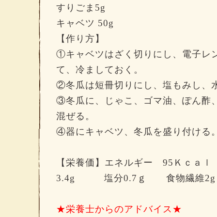
すりごま
5g
キャベツ
50g
【作り方】
①キャベツはざく切りにし、電子レ
て、冷ましておく。
②冬瓜は短冊切りにし、塩もみし、
③冬瓜に、じゃこ、ゴマ油、ぽん酢
混ぜる。
④器にキャベツ、冬瓜を盛り付ける
【栄養価】エネルギー 95Ｋｃａｌ
3.4g 塩分0.7ｇ 食物繊維2g
★栄養士からのアドバイス★