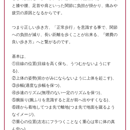
と膝や腰、足首や肩といった関節に負担が掛かり、痛みや
疲労の原因となるからです。
つまり正しい歩き方、「正常歩行」を意識する事で、関節
への負担が減り、長い距離を歩くことが出来る、『燃費の
良い歩き方』へと繋がるのです。
基本は、
①目線の位置(目線を高く保ち、うつむかないようにす
る)、
②上体の姿勢(前かがみにならないように上体を起こす)、
③歩幅(適度な歩幅を保つ)、
④歩速のリズム(無理のない一定のリズムを保つ)、
⑤腕振り(腕ふりを意識すると足が前へ出やすくなる)、
⑥踵から着地してつま先で離地(つま先で地面を蹴るよう
なイメージ)、
⑦重心の位置(左右にフラつくことなく重心は常に体の真
ん中へ)