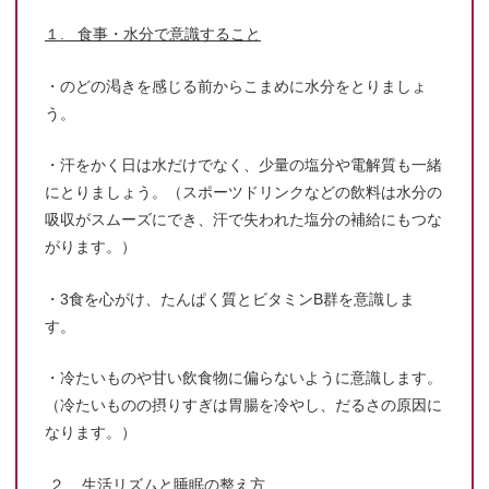
１. 食事・水分で意識すること
・のどの渇きを感じる前からこまめに水分をとりましょ
う。
・汗をかく日は水だけでなく、少量の塩分や電解質も一緒
にとりましょう。（スポーツドリンクなどの飲料は水分の
吸収がスムーズにでき、汗で失われた塩分の補給にもつな
がります。）
・3食を心がけ、たんぱく質とビタミンB群を意識しま
す。
・冷たいものや甘い飲食物に偏らないように意識します。
（冷たいものの摂りすぎは胃腸を冷やし、だるさの原因に
なります。）
２. 生活リズムと睡眠の整え方