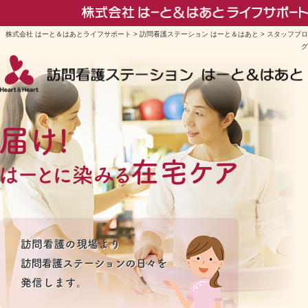
株式会社 はーと＆はあとライフサポート
>
訪問看護ステーション はーと＆はあと
> スタッフブロ
グ