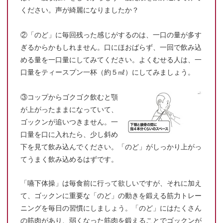
ください。声が綺麗になりましたか？
②「のど」に毎回残った感じがするのは、一口の量が多す
ぎるからかもしれません。口にほおばらず、一回で飲み込
める量を一口量にしてみてください。よくむせる人は、一
口量をティースプン一杯（約５㎖）にしてみましょう。
③コップからゴクゴク飲むと顎
が上がったままになっていて、
ゴックンが追いつきません。一
口量を口に入れたら、少し斜め
下を見て飲み込んでください。「のど」がしっかり上がっ
てうまく飲み込めるはずです。
「嚥下体操」は毎食前に行って欲しいですが、それに加え
て、ゴックンに重要な「のど」の動きを鍛える筋力トレー
ニングを毎日の習慣にしましょう。「のど」にはたくさん
の筋肉があり、弱くなった筋肉を鍛えることでゴックンが