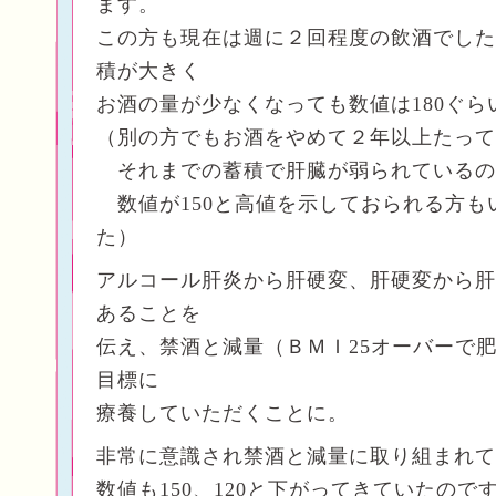
ます。
この方も現在は週に２回程度の飲酒でした
積が大きく
お酒の量が少なくなっても数値は180ぐら
（別の方でもお酒をやめて２年以上たって
それまでの蓄積で肝臓が弱られているの
数値が150と高値を示しておられる方も
た）
アルコール肝炎から肝硬変、肝硬変から肝
あることを
伝え、禁酒と減量（ＢＭＩ25オーバーで
目標に
療養していただくことに。
非常に意識され禁酒と減量に取り組まれて
数値も150、120と下がってきていたので